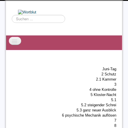
Suchen
...
Startseite
EXZESS
Juni-Tag
Ralf Willms
2 Schutz
2.1 Kammer
Acta Litterarum
3
4 ohne Kontrolle
5 Kloster-Nacht
5.1
5.2 steigender Schrei
5.3 ganz neuer Ausblick
6 psychische Mechanik auflösen
7
8