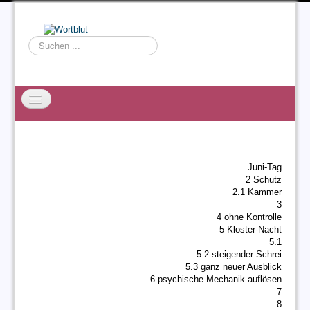
Suchen
...
Startseite
EXZESS
Juni-Tag
Ralf Willms
2 Schutz
2.1 Kammer
Acta Litterarum
3
4 ohne Kontrolle
5 Kloster-Nacht
5.1
5.2 steigender Schrei
5.3 ganz neuer Ausblick
6 psychische Mechanik auflösen
7
8