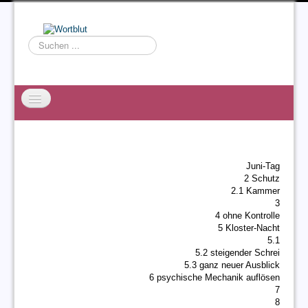
Suchen
...
Startseite
EXZESS
Juni-Tag
Ralf Willms
2 Schutz
2.1 Kammer
Acta Litterarum
3
4 ohne Kontrolle
5 Kloster-Nacht
5.1
5.2 steigender Schrei
5.3 ganz neuer Ausblick
6 psychische Mechanik auflösen
7
8