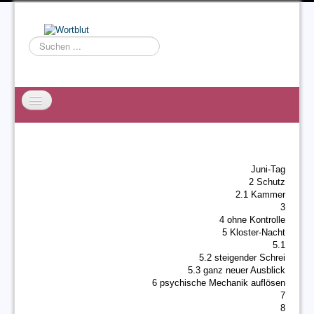
Suchen
...
Startseite
EXZESS
Juni-Tag
Ralf Willms
2 Schutz
2.1 Kammer
Acta Litterarum
3
4 ohne Kontrolle
5 Kloster-Nacht
5.1
5.2 steigender Schrei
5.3 ganz neuer Ausblick
6 psychische Mechanik auflösen
7
8