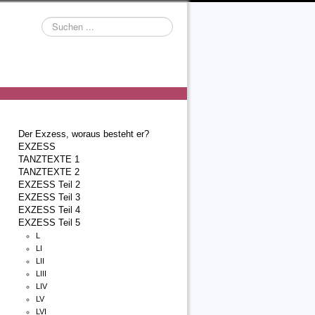
Suchen
...
Der Exzess, woraus besteht er?
EXZESS
TANZTEXTE 1
TANZTEXTE 2
EXZESS Teil 2
EXZESS Teil 3
EXZESS Teil 4
EXZESS Teil 5
L
LI
LII
LIII
LIV
LV
LVI