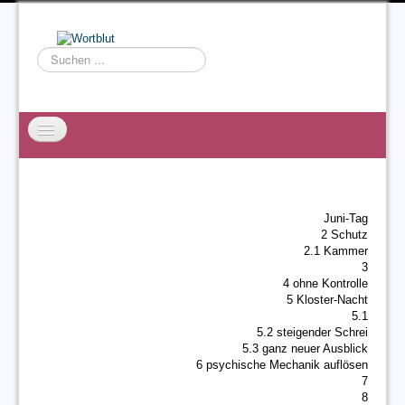
Suchen
...
Startseite
EXZESS
Juni-Tag
Ralf Willms
2 Schutz
2.1 Kammer
Acta Litterarum
3
4 ohne Kontrolle
5 Kloster-Nacht
5.1
5.2 steigender Schrei
5.3 ganz neuer Ausblick
6 psychische Mechanik auflösen
7
8