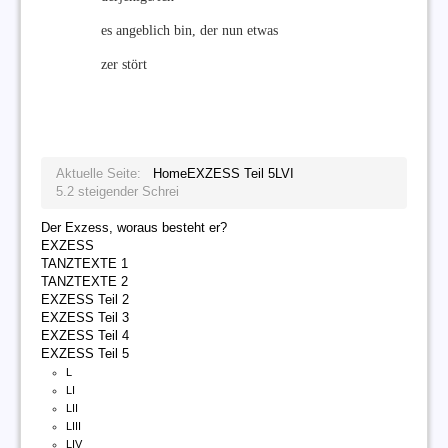
es angeblich bin, der nun etwas
zer stört
Aktuelle Seite:
Home
EXZESS Teil 5
LVI
5.2 steigender Schrei
Der Exzess, woraus besteht er?
EXZESS
TANZTEXTE 1
TANZTEXTE 2
EXZESS Teil 2
EXZESS Teil 3
EXZESS Teil 4
EXZESS Teil 5
L
LI
LII
LIII
LIV