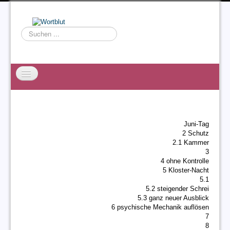
Suchen
...
Startseite
EXZESS
Juni-Tag
Ralf Willms
2 Schutz
2.1 Kammer
Acta Litterarum
3
4 ohne Kontrolle
5 Kloster-Nacht
5.1
5.2 steigender Schrei
5.3 ganz neuer Ausblick
6 psychische Mechanik auflösen
7
8