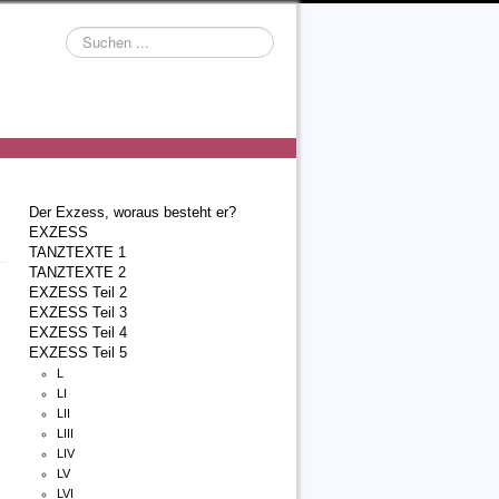
Suchen
...
Der Exzess, woraus besteht er?
EXZESS
TANZTEXTE 1
TANZTEXTE 2
EXZESS Teil 2
EXZESS Teil 3
EXZESS Teil 4
EXZESS Teil 5
L
LI
LII
LIII
LIV
LV
LVI