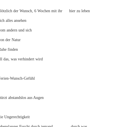
plötzlich der Wunsch, 6 Wochen mit ihr hier zu leben
sich alles ansehen
vom andern und sich
von der Natur
Ruhe finden
ll das, was verhindert wird
Ferien-Wunsch-Gefühl
stürzt abstandslos aus Augen
ie Ungerechtigkeit
lebenslanger Furcht durch jemand durch was