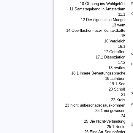
n
10 Öffnung ins Wohlgefühl
11 Samstagabend in Amsterdam
11.1
12 Der eigentliche Mangel
13 wem
14 Oberflächen- bzw. Kontaktkälte
15
16 Vergleich
16.1
17 Getroffen
s
17.1 Dissoziation
17.2
d
18 restlos
18.1 innere Bewertungssprache
19 aufhören
19.1 See
20 Schoß
21
22 Kreis
e
23 nicht unbeschadet rauskommen
23.1 nie gewesen
24
25 Die Nicht-Verbindung
I
25.1 Seele
26 Eine Art Sprungfeder