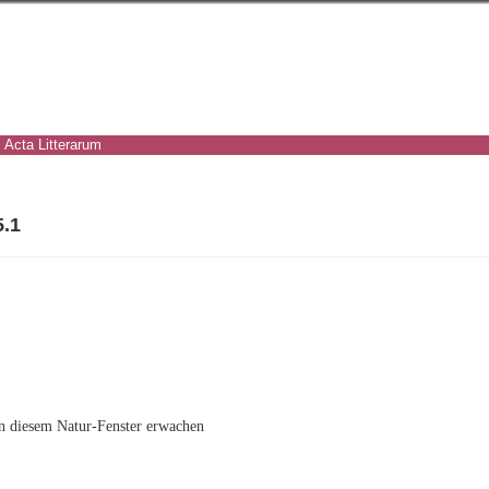
Acta Litterarum
5.1
in diesem Natur-Fenster erwachen