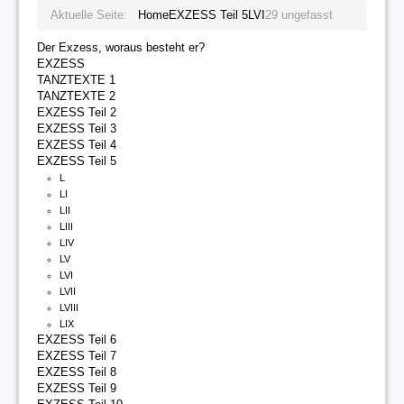
Aktuelle Seite:
Home
EXZESS Teil 5
LVI
29 ungefasst
Der Exzess, woraus besteht er?
EXZESS
TANZTEXTE 1
TANZTEXTE 2
EXZESS Teil 2
EXZESS Teil 3
EXZESS Teil 4
EXZESS Teil 5
L
LI
LII
LIII
LIV
LV
LVI
LVII
LVIII
LIX
EXZESS Teil 6
EXZESS Teil 7
EXZESS Teil 8
EXZESS Teil 9