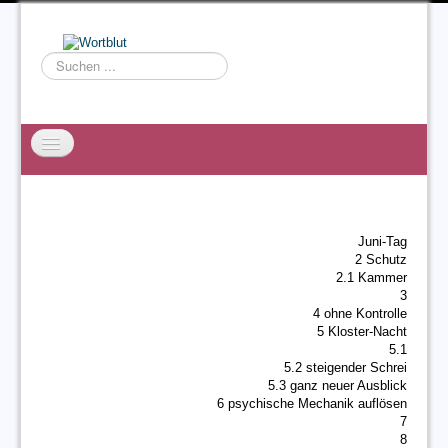
Suchen
...
Startseite
EXZESS
Juni-Tag
Ralf Willms
2 Schutz
2.1 Kammer
Acta Litterarum
3
4 ohne Kontrolle
5 Kloster-Nacht
5.1
5.2 steigender Schrei
5.3 ganz neuer Ausblick
6 psychische Mechanik auflösen
7
8