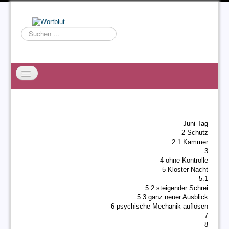
Suchen
...
Startseite
EXZESS
Juni-Tag
Ralf Willms
2 Schutz
2.1 Kammer
Acta Litterarum
3
4 ohne Kontrolle
5 Kloster-Nacht
5.1
5.2 steigender Schrei
5.3 ganz neuer Ausblick
6 psychische Mechanik auflösen
7
8