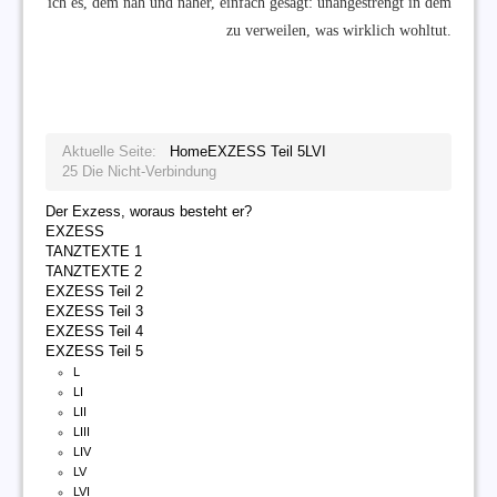
ich es, dem nah und näher, einfach gesagt: unangestrengt in dem
zu verweilen, was wirklich wohltut.
Aktuelle Seite:
Home
EXZESS Teil 5
LVI
25 Die Nicht-Verbindung
Der Exzess, woraus besteht er?
EXZESS
TANZTEXTE 1
TANZTEXTE 2
EXZESS Teil 2
EXZESS Teil 3
EXZESS Teil 4
EXZESS Teil 5
L
LI
LII
LIII
LIV
LV
LVI