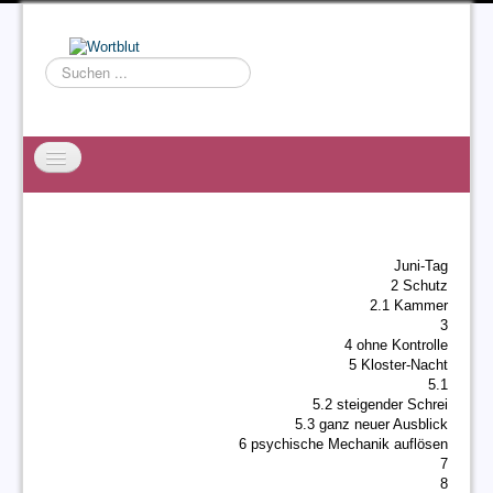
Suchen
...
Startseite
EXZESS
Juni-Tag
Ralf Willms
2 Schutz
2.1 Kammer
Acta Litterarum
3
4 ohne Kontrolle
5 Kloster-Nacht
5.1
5.2 steigender Schrei
5.3 ganz neuer Ausblick
6 psychische Mechanik auflösen
7
8