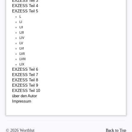
EXZESS Teil 3
EXZESS Teil 4
EXZESS Teil 5
L
LI
LII
LIII
LIV
LV
LVI
LVII
LVIII
LIX
EXZESS Teil 6
EXZESS Teil 7
EXZESS Teil 8
EXZESS Teil 9
EXZESS Teil 10
über den Autor
Impressum
© 2026 Wortblut
Back to Top