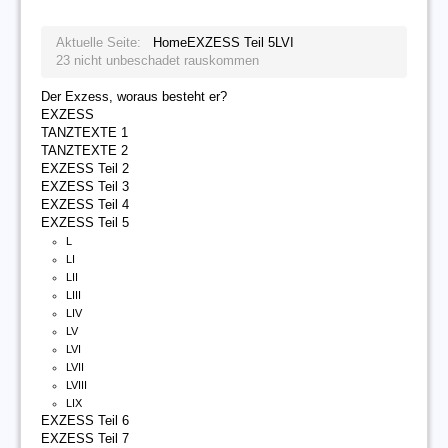
Aktuelle Seite:
Home
EXZESS Teil 5
LVI
23 nicht unbeschadet rauskommen
Der Exzess, woraus besteht er?
EXZESS
TANZTEXTE 1
TANZTEXTE 2
EXZESS Teil 2
EXZESS Teil 3
EXZESS Teil 4
EXZESS Teil 5
L
LI
LII
LIII
LIV
LV
LVI
LVII
LVIII
LIX
EXZESS Teil 6
EXZESS Teil 7