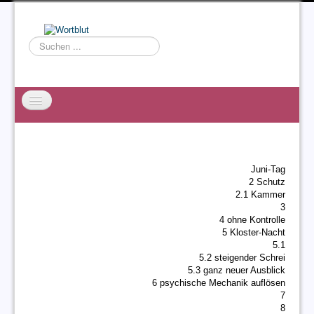
Suchen
...
Startseite
EXZESS
Juni-Tag
Ralf Willms
2 Schutz
2.1 Kammer
Acta Litterarum
3
4 ohne Kontrolle
5 Kloster-Nacht
5.1
5.2 steigender Schrei
5.3 ganz neuer Ausblick
6 psychische Mechanik auflösen
7
8