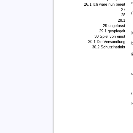
m
26.1 Ich wäre nun bereit
27
(
28
28.1
29 ungefasst
29.1 gespiegelt
M
30 Spiel von einst
30.1 Die Verwandlung
30.2 Schutzinstinkt
g
s