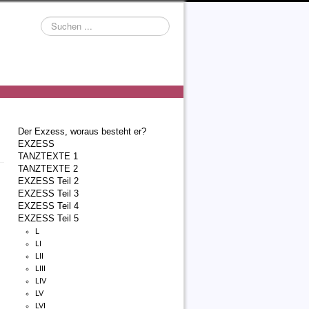
Suchen
...
Der Exzess, woraus besteht er?
EXZESS
TANZTEXTE 1
TANZTEXTE 2
EXZESS Teil 2
EXZESS Teil 3
EXZESS Teil 4
EXZESS Teil 5
L
LI
LII
LIII
LIV
LV
LVI