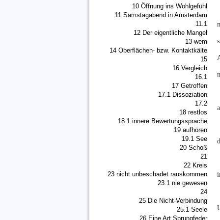
10 Öffnung ins Wohlgefühl
11 Samstagabend in Amsterdam
11.1
12 Der eigentliche Mangel
13 wem
14 Oberflächen- bzw. Kontaktkälte
15
16 Vergleich
16.1
17 Getroffen
17.1 Dissoziation
17.2
18 restlos
18.1 innere Bewertungssprache
19 aufhören
19.1 See
d
20 Schoß
21
22 Kreis
i
23 nicht unbeschadet rauskommen
23.1 nie gewesen
24
25 Die Nicht-Verbindung
U
25.1 Seele
26 Eine Art Sprungfeder