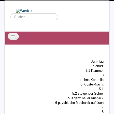
Suchen
...
Startseite
EXZESS
Juni-Tag
Ralf Willms
2 Schutz
2.1 Kammer
Acta Litterarum
3
4 ohne Kontrolle
5 Kloster-Nacht
5.1
5.2 steigender Schrei
5.3 ganz neuer Ausblick
6 psychische Mechanik auflösen
7
8