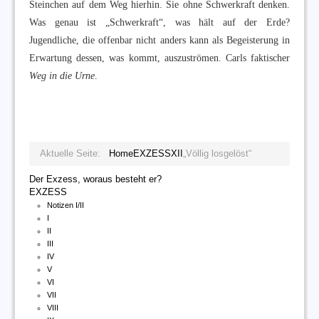
Steinchen auf dem Weg hierhin. Sie ohne Schwerkraft denken.
Was genau ist „Schwerkraft“, was hält auf der Erde?
Jugendliche, die offenbar nicht anders kann als Begeisterung in
Erwartung dessen, was kommt, auszuströmen. Carls faktischer
Weg in die Urne
.
Aktuelle Seite:
Home
EXZESS
XII
„Völlig losgelöst“
Der Exzess, woraus besteht er?
EXZESS
Notizen I/II
I
II
III
IV
V
VI
VII
VIII