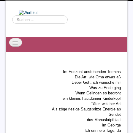
Suchen
...
Startseite
EXZESS
Im Horizont anstehenden Termins
Ralf Willms
Die Art, wie Oma etwas aß
Lieber Gott, ich wünsche mir
Acta Litterarum
Was zu Ende ging
Wenn Gelingen so bedroht
ein kleiner, hautdünner Kinderkopf
Täter, welcher Art
Als zöge riesige Saugspritze Energie ab
Sendet
das Manuskriptblatt
Im Gebirge
Ich erinnere Tage, da