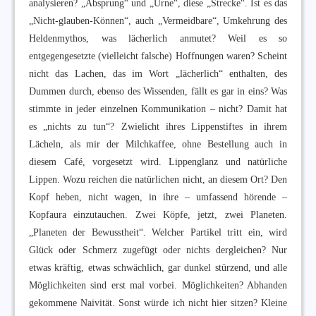
analysieren? „Absprung“ und „Urne“, diese „Strecke“. Ist es das
„Nicht-glauben-Können“, auch „Vermeidbare“, Umkehrung des
Heldenmythos, was lächerlich anmutet? Weil es so
entgegengesetzte (vielleicht falsche) Hoffnungen waren? Scheint
nicht das Lachen, das im Wort „lächerlich“ enthalten, des
Dummen durch, ebenso des Wissenden, fällt es gar in eins? Was
stimmte in jeder einzelnen Kommunikation – nicht? Damit hat
es „nichts zu tun“? Zwielicht ihres Lippenstiftes in ihrem
Lächeln, als mir der Milchkaffee, ohne Bestellung auch in
diesem Café, vorgesetzt wird. Lippenglanz und natürliche
Lippen. Wozu reichen die natürlichen nicht, an diesem Ort? Den
Kopf heben, nicht wagen, in ihre – umfassend hörende –
Kopfaura einzutauchen. Zwei Köpfe, jetzt, zwei Planeten.
„Planeten der Bewusstheit“. Welcher Partikel tritt ein, wird
Glück oder Schmerz zugefügt oder nichts dergleichen? Nur
etwas kräftig, etwas schwächlich, gar dunkel stürzend, und alle
Möglichkeiten sind erst mal vorbei. Möglichkeiten? Abhanden
gekommene Naivität. Sonst würde ich nicht hier sitzen? Kleine