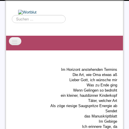
Suchen
...
Startseite
EXZESS
Im Horizont anstehenden Termins
Ralf Willms
Die Art, wie Oma etwas aß
Lieber Gott, ich wünsche mir
Acta Litterarum
Was zu Ende ging
Wenn Gelingen so bedroht
ein kleiner, hautdünner Kinderkopf
Täter, welcher Art
Als zöge riesige Saugspritze Energie ab
Sendet
das Manuskriptblatt
Im Gebirge
Ich erinnere Tage, da