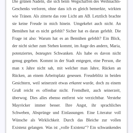
Die grünen Nadeln, die sich beim Wegschaffen des Weihnachts-
Geschenks verloren, ohne dass ich es gleich bemerkte, wirkten
wie Tränen. Als zitterte das rote Licht am AB. Letztlich brachte
sie keine Freude in mich hinein. Umgekehrt auch nicht. An
Bemühen hat es nicht gefehlt? Sicher hat es daran gefehlt. Die
Frage ist also: Warum hat es an Bemühen gefehlt? Ein Blick,
der nicht sicher zum Stehen kommt, im Auge des andern, Maria,
potenziertes,
bezeugtes
Schwanken. Als habe es davon nicht
genug gegeben. Kommt in der Stadt entgegen, eine Person, die
man x Jahre nicht sah, mit welcher man Jahre, Rücken an
Rücken, an einem Arbeitsplatz gesessen. Freudeblitz in beiden
Gesichtern, weil seinerzeit etwas
erkannt
wurde, doch zu einem
Gruß reicht es offenbar nicht. Fremdheit, auch seinerzeit,
überwog. Dies alles ebenso entfernt wie verzichtbar. Verstehe
Mayröcker immer besser. Ihre Angst, ihr sprachliches
Schweben, Absprünge und Einlassungen. Eine Literatur voll
Wünsche als Wirklichkeit. Durch das Bleiche zur vollen
Existenz gelangen. Was ist „volle Existenz“? Ein schwankendes