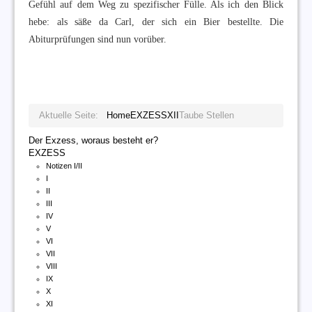
Gefühl auf dem Weg zu spezifischer Fülle. Als ich den Blick
hebe: als säße da Carl, der sich ein Bier bestellte. Die
Abiturprüfungen sind nun vorüber.
Aktuelle Seite:
Home
EXZESS
XII
Taube Stellen
Der Exzess, woraus besteht er?
EXZESS
Notizen I/II
I
II
III
IV
V
VI
VII
VIII
IX
X
XI