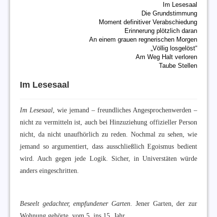
Im Lesesaal
Die Grundstimmung
Moment definitiver Verabschiedung
Erinnerung plötzlich daran
An einem grauen regnerischen Morgen
„Völlig losgelöst“
Am Weg Halt verloren
Taube Stellen
Im Lesesaal
Im Lesesaal
, wie jemand – freundliches Angesprochenwerden –
nicht zu vermitteln ist, auch bei Hinzuziehung offizieller Person
nicht, da nicht unaufhörlich zu reden. Nochmal zu sehen, wie
jemand so argumentiert, dass ausschließlich Egoismus bedient
wird. Auch gegen jede Logik. Sicher, in Universtäten würde
anders eingeschritten.
Beseelt gedachter, empfundener Garten
. Jener Garten, der zur
Wohnung gehörte, vom 5. ins 15. Jahr.