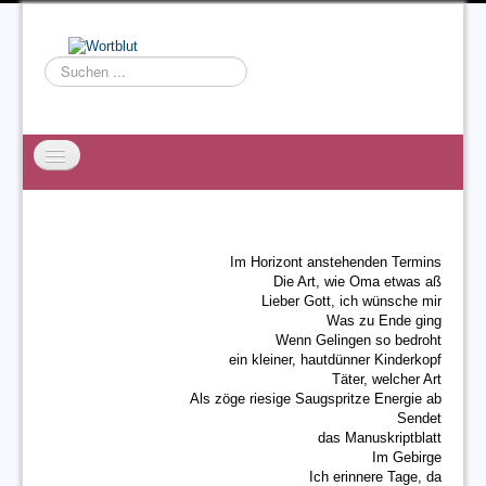
Suchen
...
Startseite
EXZESS
Im Horizont anstehenden Termins
Ralf Willms
Die Art, wie Oma etwas aß
Lieber Gott, ich wünsche mir
Acta Litterarum
Was zu Ende ging
Wenn Gelingen so bedroht
ein kleiner, hautdünner Kinderkopf
Täter, welcher Art
Als zöge riesige Saugspritze Energie ab
Sendet
das Manuskriptblatt
Im Gebirge
Ich erinnere Tage, da