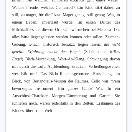
hinein? Mit welchem fühlbaren Abdruck geht eine/r weiter?
Welche Freude, welches Gemurmel? Ein Kind sitzt dabei, zu
still, zu mager, für die Pizza. Mager genug, still genug. Was, in
einem Leben, anvertraut wurde. Im ersten Drittel des
Milchkaffees, an diesem Ort. Glühwürmchen bei Meteora. Das
alles hätte liegengelassen werden können oder sollen. Zeichen-
Gebung, x-fach, historisch benutzt, liegen lassen.
die nicht
geteilte Erfahrung macht den Engel
. (Schödlbauer,
Rilkes
Engel
) Blick-Verrenkung, Wort-An-Klang, Schwingung davon
mit durch die Luft. Aufblendung, draußen, Verheißungswetter,
wer hält mit? Das Nicht-Rundausgeborene. Entstehung, im
Blick, von Bestandteils-Version des Raumes. Cello war m/ein
bevorzugtes Instrument. Ein ganzes Cello? Was für ein
Ausschluss-Charakter. Morgen-Dämmerung und Garten. Sie
schliefen noch, waren jedenfalls in den Betten. Erstaunen des
Kindes, über frühe Welt.