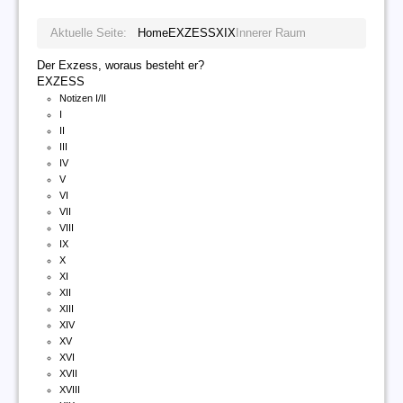
Aktuelle Seite:
Home
EXZESS
XIX
Innerer Raum
Der Exzess, woraus besteht er?
EXZESS
Notizen I/II
I
II
III
IV
V
VI
VII
VIII
IX
X
XI
XII
XIII
XIV
XV
XVI
XVII
XVIII