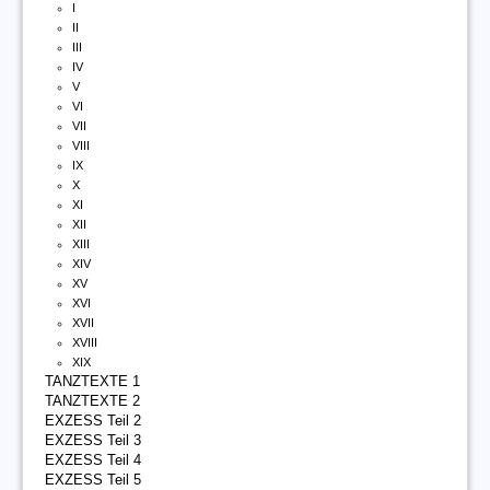
I
II
III
IV
V
VI
VII
VIII
IX
X
XI
XII
XIII
XIV
XV
XVI
XVII
XVIII
XIX
TANZTEXTE 1
TANZTEXTE 2
EXZESS Teil 2
EXZESS Teil 3
EXZESS Teil 4
EXZESS Teil 5