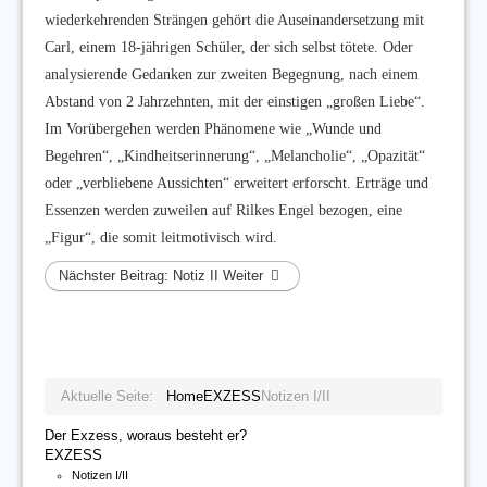
wiederkehrenden Strängen gehört die Auseinandersetzung mit
Carl, einem 18-jährigen Schüler, der sich selbst tötete. Oder
analysierende Gedanken zur zweiten Begegnung, nach einem
Abstand von 2 Jahrzehnten, mit der einstigen „großen Liebe“.
Im Vorübergehen werden Phänomene wie „Wunde und
Begehren“, „Kindheitserinnerung“, „Melancholie“, „Opazität“
oder „verbliebene Aussichten“ erweitert erforscht. Erträge und
Essenzen werden zuweilen auf Rilkes Engel bezogen, eine
„Figur“, die somit leitmotivisch wird.
Nächster Beitrag: Notiz II
Weiter
Aktuelle Seite:
Home
EXZESS
Notizen I/II
Der Exzess, woraus besteht er?
EXZESS
Notizen I/II