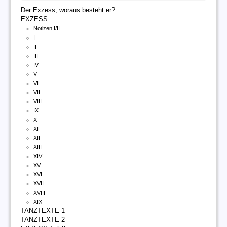
Der Exzess, woraus besteht er?
EXZESS
Notizen I/II
I
II
III
IV
V
VI
VII
VIII
IX
X
XI
XII
XIII
XIV
XV
XVI
XVII
XVIII
XIX
TANZTEXTE 1
TANZTEXTE 2