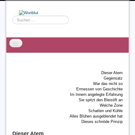
Suchen
...
Startseite
EXZESS
Dieser Atem
Ralf Willms
Gegensatz
War das nicht so
Acta Litterarum
Ermessen von Geschichte
Im Innern angelegte Erfahrung
Sie spitzt den Bleistift an
Welche Zone
Schatten und Kühle
Alles Blühen ausgeblendet hat
Dieses schnöde Prinzip
Dieser Atem