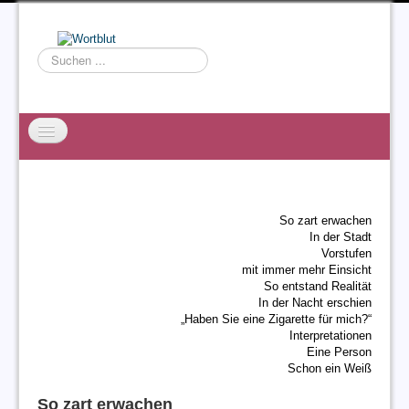
Suchen
...
Startseite
EXZESS
So zart erwachen
Ralf Willms
In der Stadt
Vorstufen
Acta Litterarum
mit immer mehr Einsicht
So entstand Realität
In der Nacht erschien
„Haben Sie eine Zigarette für mich?“
Interpretationen
Eine Person
Schon ein Weiß
So zart erwachen