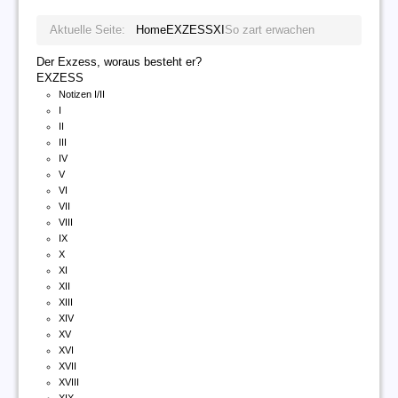
Aktuelle Seite:
Home
EXZESS
XI
So zart erwachen
Der Exzess, woraus besteht er?
EXZESS
Notizen I/II
I
II
III
IV
V
VI
VII
VIII
IX
X
XI
XII
XIII
XIV
XV
XVI
XVII
XVIII