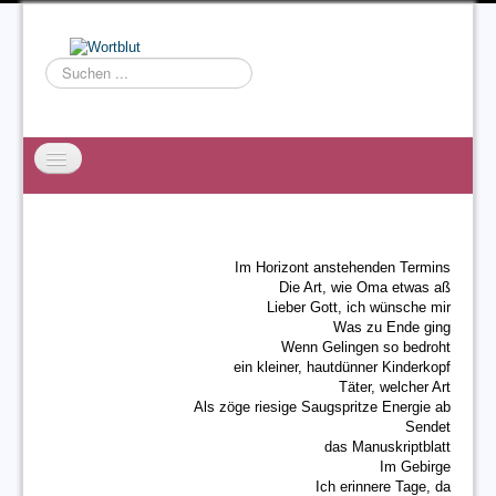
Suchen
...
Startseite
EXZESS
Im Horizont anstehenden Termins
Ralf Willms
Die Art, wie Oma etwas aß
Lieber Gott, ich wünsche mir
Acta Litterarum
Was zu Ende ging
Wenn Gelingen so bedroht
ein kleiner, hautdünner Kinderkopf
Täter, welcher Art
Als zöge riesige Saugspritze Energie ab
Sendet
das Manuskriptblatt
Im Gebirge
Ich erinnere Tage, da