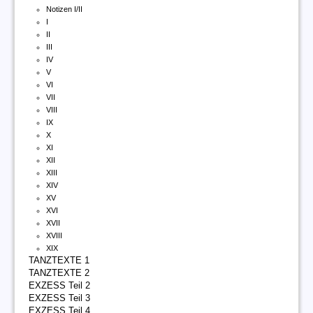
Notizen I/II
I
II
III
IV
V
VI
VII
VIII
IX
X
XI
XII
XIII
XIV
XV
XVI
XVII
XVIII
XIX
TANZTEXTE 1
TANZTEXTE 2
EXZESS Teil 2
EXZESS Teil 3
EXZESS Teil 4