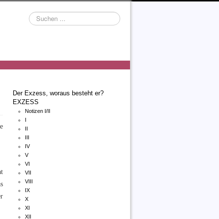
Suchen
...
Der Exzess, woraus besteht er?
EXZESS
Notizen I/II
I
e
II
III
IV
V
VI
t
VII
VIII
s
IX
r
X
XI
XII