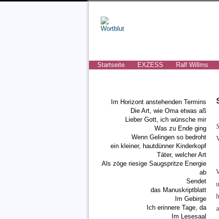
Startseite
EXZESS
Ralf Willms
Im Horizont anstehenden Termins
Die Art, wie Oma etwas aß
Lieber Gott, ich wünsche mir
Was zu Ende ging
Wenn Gelingen so bedroht
ein kleiner, hautdünner Kinderkopf
Täter, welcher Art
Als zöge riesige Saugspritze Energie
ab
Sendet
das Manuskriptblatt
Im Gebirge
Ich erinnere Tage, da
a
Im Lesesaal