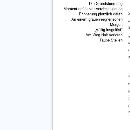
Die Grundstimmung
Moment definitiver Verabschiedung
Erinnerung plötzlich daran
An einem grauen regnerischen
Morgen
„Völlig losgelöst“
Am Weg Halt verloren
Taube Stellen
a
o
s
t
f
B