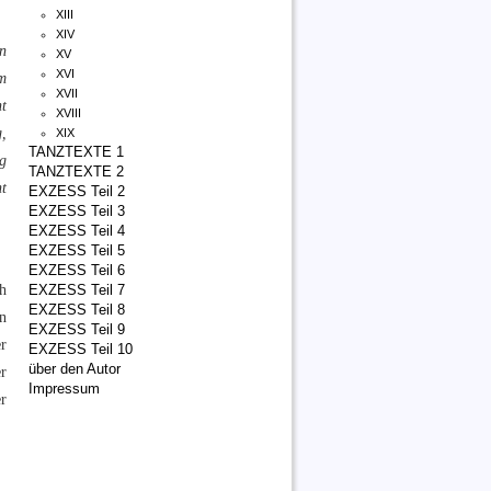
XIII
XIV
n
XV
XVI
m
XVII
t
XVIII
,
XIX
TANZTEXTE 1
ug
TANZTEXTE 2
ht
EXZESS Teil 2
EXZESS Teil 3
EXZESS Teil 4
EXZESS Teil 5
EXZESS Teil 6
h
EXZESS Teil 7
EXZESS Teil 8
en
EXZESS Teil 9
er
EXZESS Teil 10
über den Autor
er
Impressum
r
t