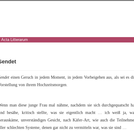
Acta Litterarum
Sendet
Sendet
einen Geruch in jedem Moment, in jedem Vorbeigehen aus, als sei es di
Vorstellung von ihrem Hochzeitsmorgen.
Wenn man diese junge Frau mal nähme, nachdem sie sich durchgequatscht ha
und besähe, kritisch stellte, was sie eigentlich macht … ich weiß ja, wa
herauskäme, unverständiges Gesicht, nach Käfer-Art, wie auch die Teilnehme
ller schlechten Systeme, denen gar nicht zu vermitteln war, was sie sind …