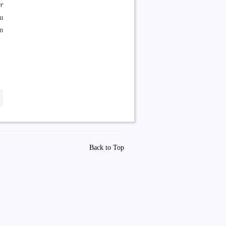
er
u
en
Back to Top