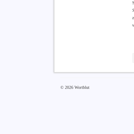
z
v
© 2026 Wortblut