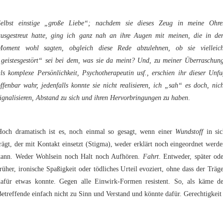
Selbst einstige „große Liebe“; nachdem sie dieses Zeug in meine Ohre
ausgestreut hatte, ging ich ganz nah an ihre Augen mit meinen, die in de
Moment wohl sagten, obgleich diese Rede abzulehnen, ob sie vielleich
„geistesgestört“ sei bei dem, was sie da meint? Und, zu meiner Überraschung
ls komplexe Persönlichkeit, Psychotherapeutin usf., erschien ihr dieser Unf
ffenbar wahr, jedenfalls konnte sie nicht realisieren, ich „sah“ es doch, nic
ignalisieren, Abstand zu sich und ihren Hervorbringungen zu haben
.
Hoch dramatisch ist es, noch einmal so gesagt, wenn einer
Wundstoff
in sic
rägt, der mit Kontakt einsetzt (Stigma), weder erklärt noch eingeordnet werd
kann. Weder Wohlsein noch Halt noch Aufhören.
Fahrt
. Entweder, später od
rüher, ironische Spaßigkeit oder tödliches Urteil evoziert, ohne dass der Träg
dafür etwas konnte. Gegen alle Einwirk-Formen resistent. So, als käme de
etreffende einfach nicht zu Sinn und Verstand und könnte dafür. Gerechtigkei