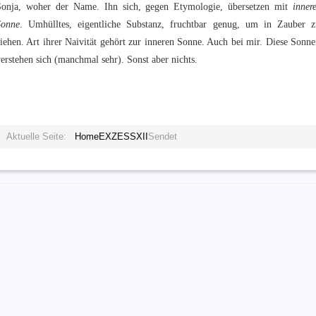
Sonja, woher der Name. Ihn sich, gegen Etymologie, übersetzen mit
inner
Sonne
. Umhülltes, eigentliche Substanz, fruchtbar genug, um in Zauber z
iehen. Art ihrer Naivität gehört zur inneren Sonne. Auch bei mir. Diese Sonn
erstehen sich (manchmal sehr). Sonst aber nichts.
Aktuelle Seite:
Home
EXZESS
XII
Sendet