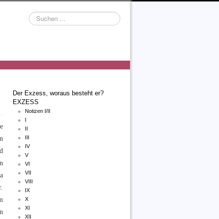
Suchen
...
Der Exzess, woraus besteht er?
EXZESS
Notizen I/II
I
se
II
n
III
IV
d
V
n
VI
VII
da
VIII
.
IX
m
X
XI
n
XII