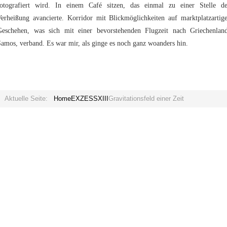
fotografiert wird. In einem Café sitzen, das einmal zu einer Stelle de
Verheißung avancierte. Korridor mit Blickmöglichkeiten auf marktplatzartige
Geschehen, was sich mit einer bevorstehenden Flugzeit nach Griechenland
amos, verband. Es war mir, als ginge es noch ganz woanders hin.
Aktuelle Seite:
Home
EXZESS
XIII
Gravitationsfeld einer Zeit