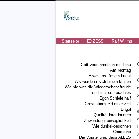
Startseite
EXZESS
Ralf Willms
Gott verschmolzen mit Frau
Am Montag
Etwas ins Dasein bricht
G
Als würde er sich hinein krallen
Wie sie war, die Wiedersehensfreude
erst mal so sprachlos
Z
Egon Schiele half
Gravitationsfeld einer Zeit
Engel
e
Qualität ihrer inneren
Zuwendungsbeweglichkeit
Wie dunkel-besonnen
Chaconne
Die Vorstellung, dass ALLES