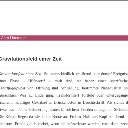
Acta Litterarum
Gravitationsfeld einer Zeit
ravitationsfeld einer Zeit
. So unterschiedlich schillernd oder dumpf Ereignis
einer Phase – Hilfswort! – auch sind, sie haben einen spezifische
entrifugalpunkt
von Öffnung und Schließung, bestimmte Nähequalität un
Ausschluss. Was zu Ende ging. Transformiert fortlebt oder untergegange
rscheint. Kräftiges Gekritzel an Brückenbeton in Leuchtschrift. Als stünde 
etwas aus m/einer Erinnerung. Enten in solchem Frieden mittags am Steinufer
Die Körper liegen da wie kleine Boote aus Federn, Hals und Kopf so lebend i
Zentrum. Friede gleich vorbei, wenn sie aufmerksam werden, etwa dann, wen