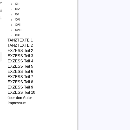
r
XIII
XIV
s
XV
,
XVI
XVII
XVIII
XIX
TANZTEXTE 1
TANZTEXTE 2
EXZESS Teil 2
EXZESS Teil 3
EXZESS Teil 4
EXZESS Teil 5
EXZESS Teil 6
EXZESS Teil 7
EXZESS Teil 8
EXZESS Teil 9
EXZESS Teil 10
über den Autor
Impressum