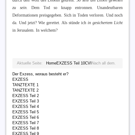
durch den Wolf des Lebens gedreht.
So sehr am Leben gewesen
zu sein.
Dem Tod so knapp entronnen. Unandeutbaren
Deformationen preisgegeben. Sich in Toden verloren. Und noch
da. Und jetzt? Wie gerettet. Als stünde ich
in gesichertem Licht
in Jerusalem. In welchem?
Aktuelle Seite:
Home
EXZESS Teil 10
CVI
Nach all dem.
Der Exzess, woraus besteht er?
EXZESS
TANZTEXTE 1
TANZTEXTE 2
EXZESS Teil 2
EXZESS Teil 3
EXZESS Teil 4
EXZESS Teil 5
EXZESS Teil 6
EXZESS Teil 7
EXZESS Teil 8
EXZESS Teil 9