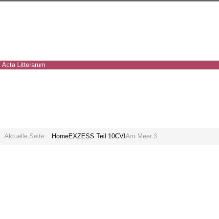
Acta Litterarum
Aktuelle Seite:
Home
EXZESS Teil 10
CVI
Am Meer 3