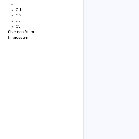
CII
CIII
CIV
CV
CVI
über den Autor
Impressum