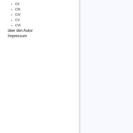
CII
CIII
CIV
CV
CVI
über den Autor
Impressum