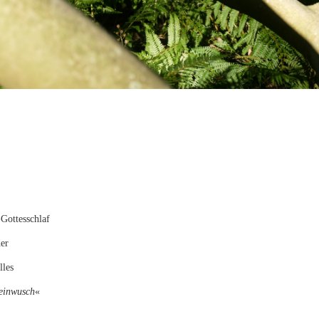
Gottesschlaf
er
lles
reinwusch
«