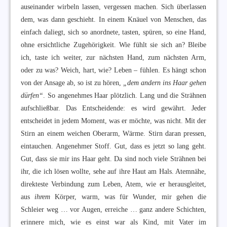
auseinander wirbeln lassen, vergessen machen. Sich überlassen
dem, was dann geschieht. In einem Knäuel von Menschen, das
einfach daliegt, sich so anordnete, tasten, spüren, so eine Hand,
ohne ersichtliche Zugehörigkeit. Wie fühlt sie sich an? Bleibe
ich, taste ich weiter, zur nächsten Hand, zum nächsten Arm,
oder zu was? Weich, hart, wie? Leben – fühlen. Es hängt schon
von der Ansage ab, so ist zu hören,
„dem andern ins Haar gehen
dürfen“
. So angenehmes Haar plötzlich. Lang und die Strähnen
aufschließbar. Das Entscheidende: es wird gewährt. Jeder
entscheidet in jedem Moment, was er möchte, was nicht. Mit der
Stirn an einem weichen Oberarm, Wärme. Stirn daran pressen,
eintauchen. Angenehmer Stoff. Gut, dass es jetzt so lang geht.
Gut, dass sie mir ins Haar geht. Da sind noch viele Strähnen bei
ihr, die ich lösen wollte, sehe auf ihre Haut am Hals. Atemnähe,
direkteste Verbindung zum Leben, Atem, wie er herausgleitet,
aus
ihrem
Körper, warm, was für Wunder, mir gehen die
Schleier weg … vor Augen, erreiche … ganz andere Schichten,
erinnere mich, wie es einst war als Kind, mit Vater im