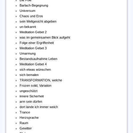
Die Pole
Barlach-Begegnung
Universum
Chaos und Eros
sein Weltgesicht abgeben
un-bekannt
Meditation Gebet 2
was im gemeinsamen Blick aufgeht
Folge einer Ergriffenheit
Meditation Gebet 3
Umarmung
Bestandsaufnahme Leben
Meditation Gebet 4
sich etwas wünschen
sich bemalen
TRANSFORMATION, welche
Frozen solid, Variation
ungeschützt
innere Sicherheit
arm sein dürfen
dort lande ich immer weich
Trance
Herzsprache
Raum
Gewitter