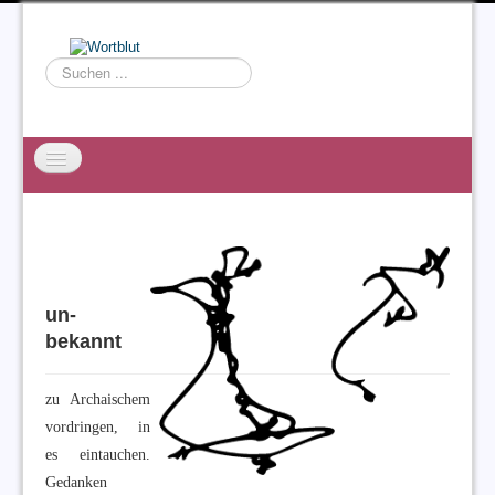
Suchen
...
Startseite
EXZESS
Ralf Willms
un-
Acta Litterarum
bekannt
zu Archaischem
vordringen, in
es eintauchen.
Gedanken