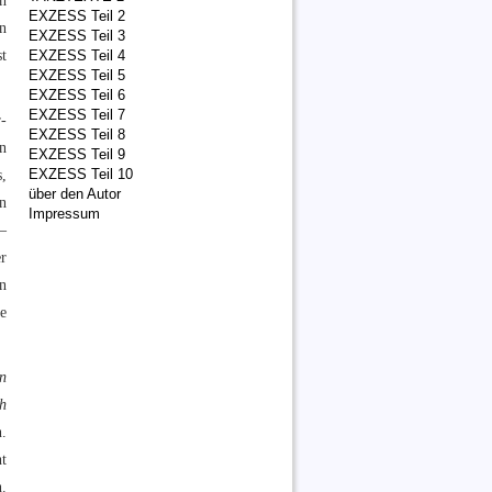
ch
EXZESS Teil 2
en
EXZESS Teil 3
st
EXZESS Teil 4
EXZESS Teil 5
EXZESS Teil 6
EXZESS Teil 7
-
EXZESS Teil 8
n
EXZESS Teil 9
,
EXZESS Teil 10
über den Autor
in
Impressum
–
er
n
pe
n
h
.
t
n.