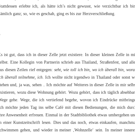
tattdessen erlebte ich, als hätte ich’s nicht gewusst, wie verzichtbar ich bi
ämlich ganz; so, wie es geschah, ging es bis zur Herzverschließung.
3
s ist gut, dass ich in dieser Zelle jetzt existiere. In dieser kleinen Zelle in m
elbst. Eine Kollegin von Partnerin schrieb aus Thailand, Straßenfest, und all
us diesen Zeilen rief entgegen:
seht, wie toll ich bin, wo ich überall bin, wor
ch überall teilnehme, ich
. Ich wollte nicht irgendwo in Thailand oder sonst 
tehen und, ja was, sehen .. Ich möchte auf Weiteres in dieser Zelle in mir selb
xistieren, wozu diese Wohnung gehört. Wozu gehört, dass ich täglich absehba
Wege gehe. Wege, die ich vertiefend begehe, wovon ich Eindrücke mitbringe
Ich möchte jeden Tag ins selbe Café mit diesen Bedienungen, die mich durc
hre Anwesenheit erfreuen. Einmal in der Stadtbibliothek etwas umhergehen u
n einer Kunstzeitschrift lesen. Dies und das noch, etwas einkaufen, manchm
schwimmen gehen, und wieder in meiner ‚Wohnzelle‘ sein. In meiner innere