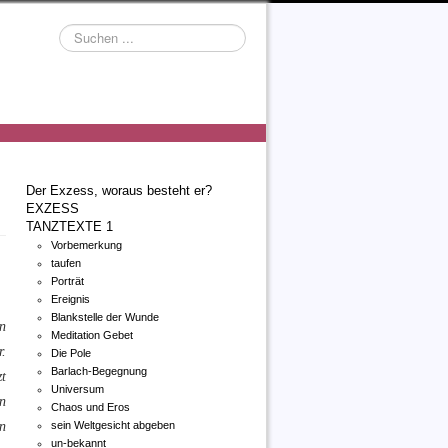
Suchen
...
Der Exzess, woraus besteht er?
EXZESS
TANZTEXTE 1
Vorbemerkung
taufen
Porträt
Ereignis
Blankstelle der Wunde
in
Meditation Gebet
.
Die Pole
Barlach-Begegnung
zt
Universum
n
Chaos und Eros
en
sein Weltgesicht abgeben
un-bekannt