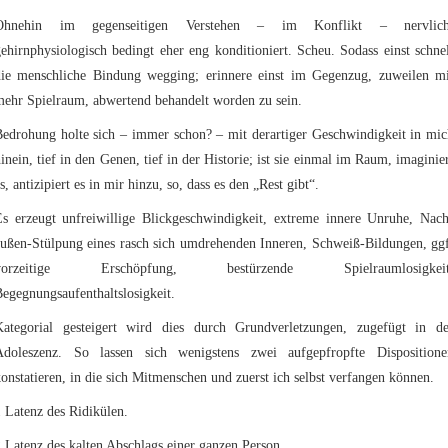
Ohnehin im gegenseitigen Verstehen – im Konflikt – nervlich
ehirnphysiologisch bedingt eher eng konditioniert. Scheu. Sodass einst schne
die menschliche Bindung wegging; erinnere einst im Gegenzug, zuweilen mi
mehr Spielraum, abwertend behandelt worden zu sein.
Bedrohung holte sich – immer schon? – mit derartiger Geschwindigkeit in mic
inein, tief in den Genen, tief in der Historie; ist sie einmal im Raum, imaginie
s, antizipiert es in mir hinzu, so, dass es den „Rest gibt“.
Es erzeugt unfreiwillige Blickgeschwindigkeit, extreme innere Unruhe, Nach
außen-Stülpung eines rasch sich umdrehenden Inneren, Schweiß-Bildungen, ggf
vorzeitige Erschöpfung, bestürzende Spielraumlosigkeit
egegnungsaufenthaltslosigkeit.
Kategorial gesteigert wird dies durch Grundverletzungen, zugefügt in de
Adoleszenz. So lassen sich wenigstens zwei aufgepfropfte Dispositione
onstatieren, in die sich Mitmenschen und zuerst ich selbst verfangen können.
 Latenz des Ridikülen.
 Latenz des kalten Abschlags einer ganzen Person.