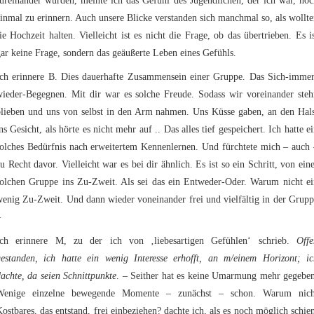
üreinander wurden, meinte ich das Gefühl des Jugendlichen, der ich war, no
inmal zu erinnern. Auch unsere Blicke verstanden sich manchmal so, als wollt
ie Hochzeit halten. Vielleicht ist es nicht die Frage, ob das übertrieben. Es i
ar keine Frage, sondern das geäußerte Leben eines Gefühls.
Ich erinnere B. Dies dauerhafte Zusammensein einer Gruppe. Das Sich-immer
wieder-Begegnen. Mit dir war es solche Freude. Sodass wir voreinander steh
blieben und uns von selbst in den Arm nahmen. Uns Küsse gaben, an den Hals
ns Gesicht, als hörte es nicht mehr auf .. Das alles tief gespeichert. Ich hatte e
solches Bedürfnis nach erweitertem Kennenlernen. Und fürchtete mich – auch 
u Recht davor. Vielleicht war es bei dir ähnlich. Es ist so ein Schritt, von ein
solchen Gruppe ins Zu-Zweit. Als sei das ein Entweder-Oder. Warum nicht ei
enig Zu-Zweit. Und dann wieder voneinander frei und vielfältig in der Grup
–
Ich erinnere M, zu der ich von ‚liebesartigen Gefühlen‘ schrieb.
Offe
gestanden, ich hatte ein wenig Interesse erhofft, an m/einem Horizont; ic
achte, da seien Schnittpunkte
. – Seither hat es keine Umarmung mehr gegeben
Wenige einzelne bewegende Momente – zunächst – schon. Warum nich
ostbares, das entstand, frei einbeziehen? dachte ich, als es noch möglich schie