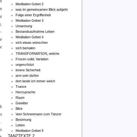
n
Meditation Gebet 2
n
was im gemeinsamen Blick aufgeht
Folge einer Ergriffenheit
zu
Meditation Gebet 3
n,
Umarmung
–
Bestandsaufnahme Leben
Meditation Gebet 4
ie
sich etwas wünschen
ne
sich bemalen
TRANSFORMATION, welche
Frozen solid, Variation
ungeschützt
innere Sicherheit
arm sein dürfen
dort lande ich immer weich
Trance
Herzsprache
Raum
Gewitter
h
Blick
es
Vom Schneemann zum Tänzer
Besinnung
.
Leben
o
Meditation Gebet 5
TANZTEXTE 2