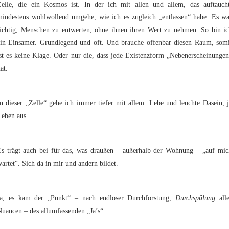
Zelle, die ein Kosmos ist. In der ich mit allen und allem, das auftaucht
mindestens wohlwollend umgehe, wie ich es zugleich „entlassen“ habe. Es wa
richtig, Menschen zu entwerten, ohne ihnen ihren Wert zu nehmen. So bin ic
ein Einsamer. Grundlegend und oft. Und brauche offenbar diesen Raum, somi
st es keine Klage. Oder nur die, dass jede Existenzform „Nebenerscheinunge
at.
n dieser „Zelle“ gehe ich immer tiefer mit allem. Lebe und leuchte Dasein, 
Leben aus.
Es trägt auch bei für das, was draußen – außerhalb der Wohnung – „auf mic
artet“. Sich da in mir und andern bildet.
Ja, es kam der „Punkt“ – nach endloser Durchforstung,
Durchspülung
alle
uancen – des allumfassenden „Ja’s“.