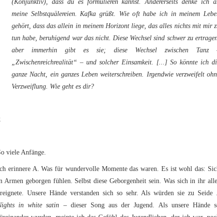
(Konjunktiv), dass du es formulieren kannst. Andererseits denke ich a
meine Selbstquälereien. Kafka grüßt. Wie oft habe ich in meinem Lebe
gehört, dass das allein in meinem Horizont liege, das alles nichts mit mir 
tun habe, beruhigend war das nicht. Diese Wechsel sind schwer zu ertrage
aber immerhin gibt es sie; diese Wechsel zwischen Tanz 
„Zwischenreichrealität“ – und solcher Einsamkeit. [...] So könnte ich d
ganze Nacht, ein ganzes Leben weiterschreiben. Irgendwie verzweifelt oh
Verzweiflung. Wie geht es dir?
2
o viele Anfänge.
Ich erinnere A. Was für wundervolle Momente das waren. Es ist wohl das: Sic
n Armen geborgen fühlen. Selbst diese Geborgenheit sein. Was sich in ihr all
ereignete. Unsere Hände verstanden sich so sehr. Als würden sie zu Seide .
Nights in white satin
– dieser Song aus der Jugend. Als unsere Hände s