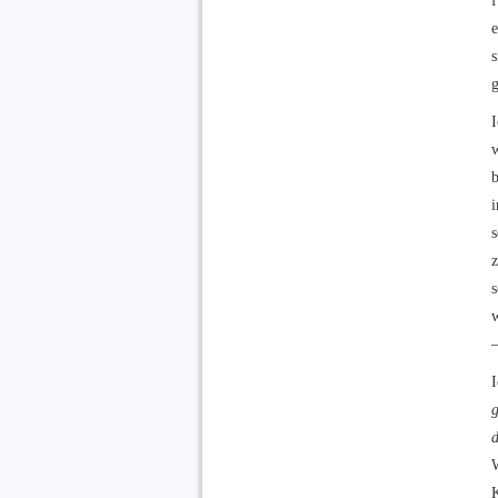
f
e
s
g
i
z
w
d
K