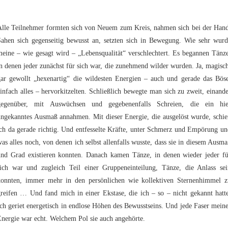
Alle Teilnehmer formten sich von Neuem zum Kreis, nahmen sich bei der Hand
Sahen sich gegenseitig bewusst an, setzten sich in Bewegung. Wie sehr wurd
eine – wie gesagt wird – „Lebensqualität“ verschlechtert. Es begannen Tänz
n denen jeder zunächst für sich war, die zunehmend wilder wurden. Ja, magisc
gar gewollt „hexenartig“ die wildesten Energien – auch und gerade das Böse
infach alles – hervorkitzelten. Schließlich bewegte man sich zu zweit, einand
gegenüber, mit Auswüchsen und gegebenenfalls Schreien, die ein hie
ungekanntes Ausmaß annahmen. Mit dieser Energie, die ausgelöst wurde, schie
ch da gerade richtig. Und entfesselte Kräfte, unter Schmerz und Empörung u
as alles noch, von denen ich selbst allenfalls wusste, dass sie in diesem Ausm
und Grad existieren konnten. Danach kamen Tänze, in denen wieder jeder fü
sich war und zugleich Teil einer Gruppeneinteilung, Tänze, die Anlass sei
konnten, immer mehr in den persönlichen wie kollektiven Sternenhimmel z
reifen … Und fand mich in einer Ekstase, die ich – so – nicht gekannt hatt
ch geriet energetisch in endlose Höhen des Bewusstseins. Und jede Faser mein
nergie war echt. Welchem Pol sie auch angehörte.