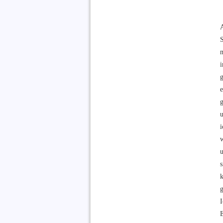
m
i
e
i
w
g
I
E