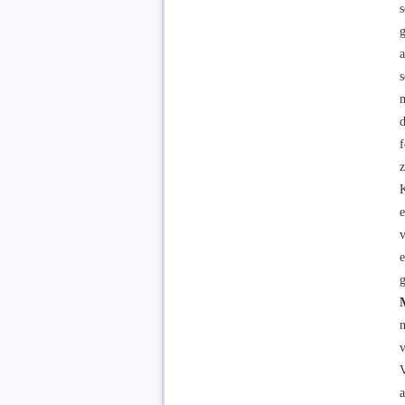
a
d
f
e
n