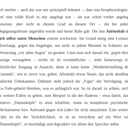
ch merkte – auch das war mir prinzipiell bekannt –, dass nun hirnphysiologis
tief eine wilde Kraft in mir angelegt war – sie war schon vorher angeleg
gewesen, aber nicht in diesem Grad an diesem Ort –, die bei jede
Begegnungsfetzen angerührt wurde und keine Ruhe gab. Die den
Aufenthalt i
sich selbst unter Menschen
extrem erschwerte. Im Grund stetig eine Leistun
abverlangt, gegen das Angelegte, um nicht in jedem Moment in Schmerz un
erzerrung „vor allen Augen“ zu geraten. Lässt man sich darauf ein,
gegen
dies
Anlage vorzugehen – nichts ist da verständlicher –, steht keineswegs ei
glücklicher Ausgang in Aussicht, denn es kann keine „Wiederherstellung de
ustands“, wie er zuvor war, geben. Allenfalls etwas Neues, das nicht absehba
zuhöchst Unbekanntes. Dahinter steht jedoch die „Figur“ der Verfolgung, de
u-Tode-gehetzt-Werdens, was es anfänglich war. So ist darauf zu achten, nic
n weitere Fallen zu gehen, zum Beispiel in die des Haderns – etwa damit, da
relative „Dummköpfe“ es einst schafften, einen so komplexen psychische
Mechanismus bzw. Aufwand gegen sich (oder für sich) auszulösen. Eine weiter
Falle ist die der Verächtlichkeit, so ist zu verzichten auf ein Wort wi
Dummköpfe“, es beschädigt und degradiert vor allem den Sprecher selbst.