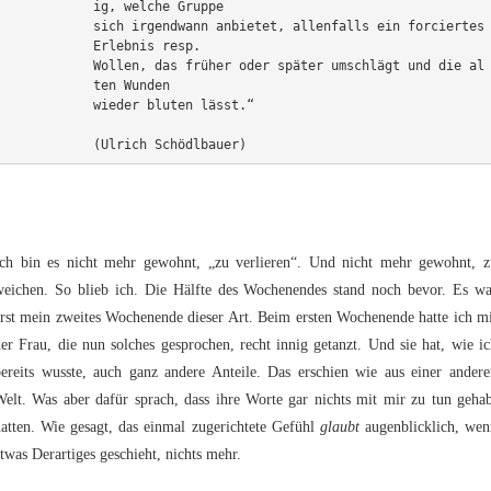
ig, welche Gruppe 
sich irgendwann anbietet, allenfalls ein forciertes 
Erlebnis resp. 
Wollen, das früher oder später umschlägt und die al
ten Wunden 
wieder bluten lässt.“ 
(Ulrich Schödlbauer) 
Ich bin es nicht mehr gewohnt, „zu verlieren“. Und nicht mehr gewohnt, z
weichen. So blieb ich. Die Hälfte des Wochenendes stand noch bevor. Es wa
rst mein zweites Wochenende dieser Art. Beim ersten Wochenende hatte ich m
er Frau, die nun solches gesprochen, recht innig getanzt. Und sie hat, wie i
bereits wusste, auch ganz andere Anteile. Das erschien wie aus einer andere
elt. Was aber dafür sprach, dass ihre Worte gar nichts mit mir zu tun geha
atten. Wie gesagt, das einmal zugerichtete Gefühl
glaubt
augenblicklich, wen
twas Derartiges geschieht, nichts mehr.