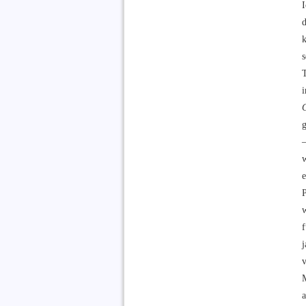
I
d
k
T
g
f
j
v
a