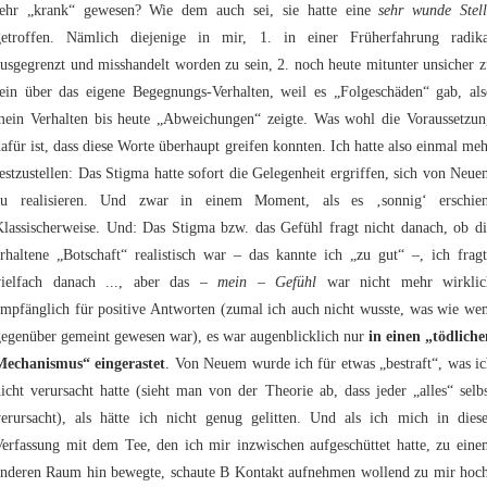
sehr „krank“ gewesen? Wie dem auch sei, sie hatte eine
sehr wunde Stell
getroffen. Nämlich diejenige in mir, 1. in einer Früherfahrung radika
usgegrenzt und misshandelt worden zu sein, 2. noch heute mitunter unsicher 
sein über das eigene Begegnungs-Verhalten, weil es „Folgeschäden“ gab, als
mein Verhalten bis heute „Abweichungen“ zeigte. Was wohl die Voraussetzun
afür ist, dass diese Worte überhaupt greifen konnten. Ich hatte also einmal me
estzustellen: Das Stigma hatte sofort die Gelegenheit ergriffen, sich von Neu
zu realisieren. Und zwar in einem Moment, als es ‚sonnig‘ erschien
Klassischerweise. Und: Das Stigma bzw. das Gefühl fragt nicht danach, ob di
rhaltene „Botschaft“ realistisch war – das kannte ich „zu gut“ –, ich frag
vielfach danach ..., aber das
– mein – Gefühl
war nicht mehr wirklic
empfänglich für positive Antworten (zumal ich auch nicht wusste, was wie we
gegenüber gemeint gewesen war), es war augenblicklich nur
in einen „tödliche
Mechanismus“ eingerastet
. Von Neuem wurde ich für etwas „bestraft“, was i
icht verursacht hatte (sieht man von der Theorie ab, dass jeder „alles“ selb
verursacht), als hätte ich nicht genug gelitten. Und als ich mich in diese
Verfassung mit dem Tee, den ich mir inzwischen aufgeschüttet hatte, zu eine
anderen Raum hin bewegte, schaute B Kontakt aufnehmen wollend zu mir hoch