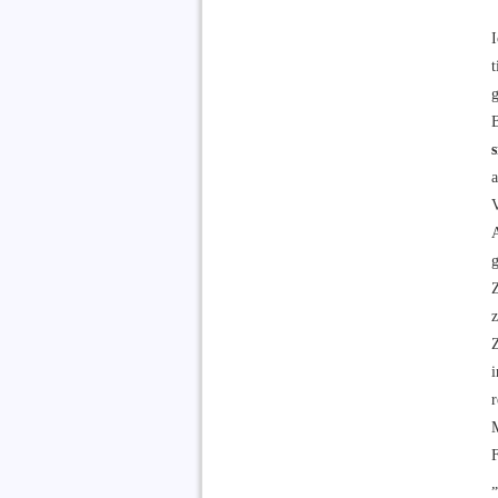
I
V
Z
Z
i
„