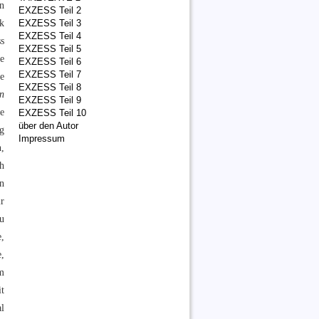
en
EXZESS Teil 2
nk
EXZESS Teil 3
EXZESS Teil 4
ss
EXZESS Teil 5
e
EXZESS Teil 6
EXZESS Teil 7
ie
EXZESS Teil 8
n
EXZESS Teil 9
e
EXZESS Teil 10
über den Autor
ng
Impressum
,
h
n
r
u
e,
e,
em
t
al