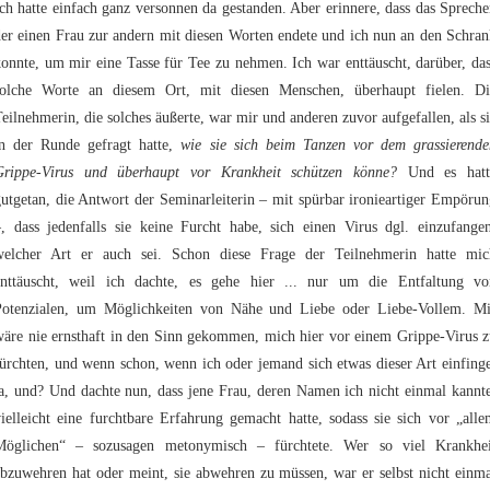
ch hatte einfach ganz versonnen da gestanden. Aber erinnere, dass das Sprech
er einen Frau zur andern mit diesen Worten endete und ich nun an den Schra
onnte, um mir eine Tasse für Tee zu nehmen. Ich war enttäuscht, darüber, da
solche Worte an diesem Ort, mit diesen Menschen, überhaupt fielen. Di
eilnehmerin, die solches äußerte, war mir und anderen zuvor aufgefallen, als s
in der Runde gefragt hatte,
wie sie sich beim Tanzen vor dem grassierende
Grippe-Virus und überhaupt vor Krankheit schützen könne?
Und es hatt
utgetan, die Antwort der Seminarleiterin – mit spürbar ironieartiger Empöru
–, dass jedenfalls sie keine Furcht habe, sich einen Virus dgl. einzufangen
welcher Art er auch sei. Schon diese Frage der Teilnehmerin hatte mic
enttäuscht, weil ich dachte, es gehe hier ... nur um die Entfaltung vo
Potenzialen, um Möglichkeiten von Nähe und Liebe oder Liebe-Vollem. Mi
wäre nie ernsthaft in den Sinn gekommen, mich hier vor einem Grippe-Virus z
ürchten, und wenn schon, wenn ich oder jemand sich etwas dieser Art einfing
a, und? Und dachte nun, dass jene Frau, deren Namen ich nicht einmal kannt
ielleicht eine furchtbare Erfahrung gemacht hatte, sodass sie sich vor „all
Möglichen“ – sozusagen metonymisch – fürchtete. Wer so viel Krankhei
bzuwehren hat oder meint, sie abwehren zu müssen, war er selbst nicht einm