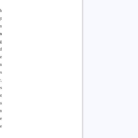
ch
t
m
n
g
d
e
n
s
r,
s
ht
ss
n
e
e