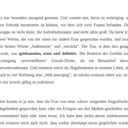
Es war besonders anregend gewesen. Und wartete nun, bevor es weiterging, a
den Schrank herantreten zu können, vor dem sich zwei Frauen befanden. Di
ruppe ist nicht klein, die Aufenthaltsräume sind nicht allzu groß. Da hörte i
zwei Wörter, die von der einen zur andern Frau gesprochen wurden, und zwa
die beiden Wörter „Außenseiter“ und „verrückt“. Der Ton, in dem dies gesag
wurde, war
spielraumlos, ernst und definitiv
. Die Reaktion des Gefühls wa
Erzeugung ‚unvorstellbarer‘ Gewalt-Dichte, als ein Bestandteil davo
bwehrreaktionen. Und erinnerte sofort die Begebenheiten in meinem Leben, a
ach so viel Hoffnung eine „Welt unterging“, als solches erstmals dabei war, si
n mir jeweils gültig zu realisieren.
un konnte es ja sein, dass die Frau von einer schwer wiegenden biografisch
egebenheit gesprochen hatte oder ein Ereignis aus den Medien geschildert u
kommentiert hatte oder sonst etwas. Ich hatte aber nichts davon mitbekomme
und erinnere mich auch nicht, dass vorher überhaupt etwas gesprochen wurde