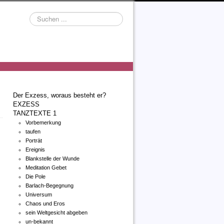
Suchen
...
Der Exzess, woraus besteht er?
EXZESS
TANZTEXTE 1
Vorbemerkung
taufen
Porträt
Ereignis
Blankstelle der Wunde
Meditation Gebet
Die Pole
Barlach-Begegnung
Universum
Chaos und Eros
sein Weltgesicht abgeben
un-bekannt