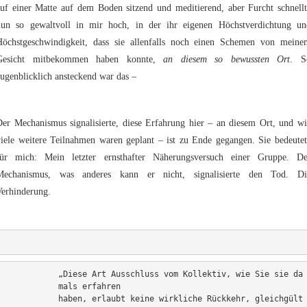
auf einer Matte auf dem Boden sitzend und meditierend, aber Furcht schnellt
nun so gewaltvoll in mir hoch, in der ihr eigenen Höchstverdichtung un
Höchstgeschwindigkeit, dass sie allenfalls noch einen Schemen von meine
Gesicht mitbekommen haben konnte,
an diesem so bewussten Ort
. S
ugenblicklich ansteckend war das –
Der Mechanismus signalisierte, diese Erfahrung hier – an diesem Ort, und wi
viele weitere Teilnahmen waren geplant – ist zu Ende gegangen. Sie bedeutet
für mich: Mein letzter ernsthafter Näherungsversuch einer Gruppe. De
Mechanismus, was anderes kann er nicht, signalisierte den Tod. Di
Verhinderung.
„Diese Art Ausschluss vom Kollektiv, wie Sie sie da
mals erfahren 
haben, erlaubt keine wirkliche Rückkehr, gleichgült