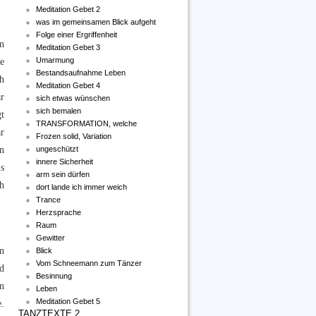
Meditation Gebet 2
was im gemeinsamen Blick aufgeht
Folge einer Ergriffenheit
n
Meditation Gebet 3
e
Umarmung
Bestandsaufnahme Leben
ch
Meditation Gebet 4
r
sich etwas wünschen
sich bemalen
t
TRANSFORMATION, welche
r
Frozen solid, Variation
n
ungeschützt
innere Sicherheit
ls
arm sein dürfen
ch
dort lande ich immer weich
Trance
Herzsprache
Raum
Gewitter
en
Blick
Vom Schneemann zum Tänzer
nd
Besinnung
n
Leben
Meditation Gebet 5
.
TANZTEXTE 2