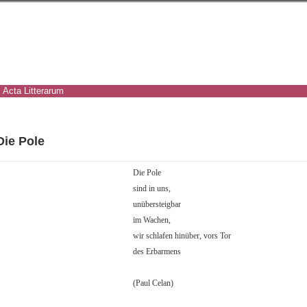
Acta Litterarum
Die Pole
Die Pole
sind in uns,
unübersteigbar
im Wachen,
wir schlafen hinüber, vors Tor
des Erbarmens
(Paul Celan)