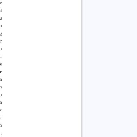
e
l
zu
o
g
hr
em
.
e
te
h
m
n
ch
st
r
m
,