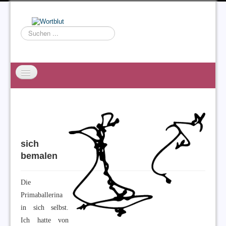
Suchen
...
Startseite
EXZESS
Ralf Willms
sich
Acta Litterarum
bemalen
Die
Primaballerina
in sich selbst.
Ich hatte von