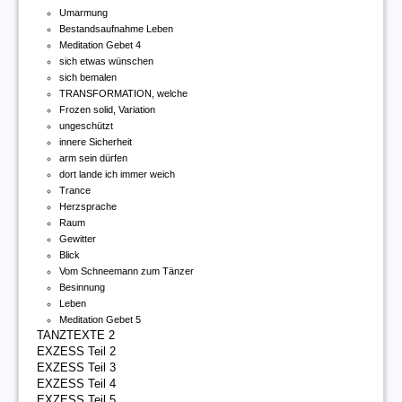
Umarmung
Bestandsaufnahme Leben
Meditation Gebet 4
sich etwas wünschen
sich bemalen
TRANSFORMATION, welche
Frozen solid, Variation
ungeschützt
innere Sicherheit
arm sein dürfen
dort lande ich immer weich
Trance
Herzsprache
Raum
Gewitter
Blick
Vom Schneemann zum Tänzer
Besinnung
Leben
Meditation Gebet 5
TANZTEXTE 2
EXZESS Teil 2
EXZESS Teil 3
EXZESS Teil 4
EXZESS Teil 5