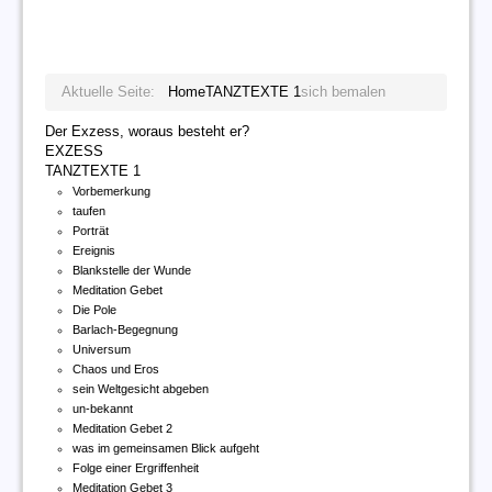
Aktuelle Seite:
Home
TANZTEXTE 1
sich bemalen
Der Exzess, woraus besteht er?
EXZESS
TANZTEXTE 1
Vorbemerkung
taufen
Porträt
Ereignis
Blankstelle der Wunde
Meditation Gebet
Die Pole
Barlach-Begegnung
Universum
Chaos und Eros
sein Weltgesicht abgeben
un-bekannt
Meditation Gebet 2
was im gemeinsamen Blick aufgeht
Folge einer Ergriffenheit
Meditation Gebet 3