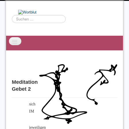
Suchen
...
Startseite
EXZESS
Ralf Willms
Meditation
Acta Litterarum
Gebet 2
sich
IM
jeweiligen