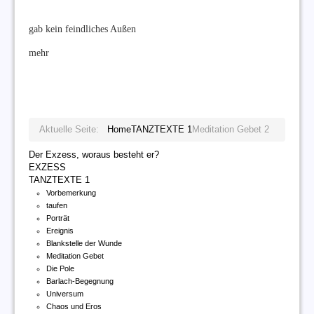
gab kein feindliches Außen
mehr
Aktuelle Seite:
Home
TANZTEXTE 1
Meditation Gebet 2
Der Exzess, woraus besteht er?
EXZESS
TANZTEXTE 1
Vorbemerkung
taufen
Porträt
Ereignis
Blankstelle der Wunde
Meditation Gebet
Die Pole
Barlach-Begegnung
Universum
Chaos und Eros