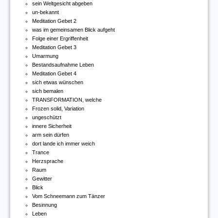
sein Weltgesicht abgeben
un-bekannt
Meditation Gebet 2
was im gemeinsamen Blick aufgeht
Folge einer Ergriffenheit
Meditation Gebet 3
Umarmung
Bestandsaufnahme Leben
Meditation Gebet 4
sich etwas wünschen
sich bemalen
TRANSFORMATION, welche
Frozen solid, Variation
ungeschützt
innere Sicherheit
arm sein dürfen
dort lande ich immer weich
Trance
Herzsprache
Raum
Gewitter
Blick
Vom Schneemann zum Tänzer
Besinnung
Leben