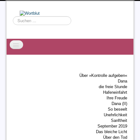
Suchen
...
Startseite
EXZESS
Über »Kontrolle aufgeben«
Ralf Willms
Dana
die freie Stunde
Acta Litterarum
Hafeneinfahrt
Ihre Freude
Dana (II)
So beseelt
Unehrlichkeit
Sanftheit
September 2019
Das bleiche Licht
Über den Tod