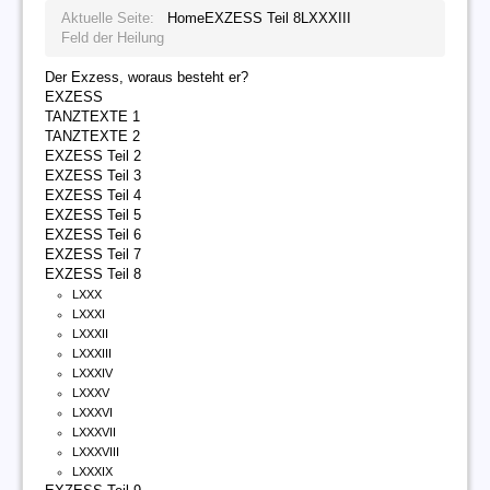
Aktuelle Seite:
Home
EXZESS Teil 8
LXXXIII
Feld der Heilung
Der Exzess, woraus besteht er?
EXZESS
TANZTEXTE 1
TANZTEXTE 2
EXZESS Teil 2
EXZESS Teil 3
EXZESS Teil 4
EXZESS Teil 5
EXZESS Teil 6
EXZESS Teil 7
EXZESS Teil 8
LXXX
LXXXI
LXXXII
LXXXIII
LXXXIV
LXXXV
LXXXVI
LXXXVII
LXXXVIII
LXXXIX