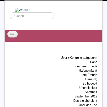
Suchen
...
Startseite
EXZESS
Über »Kontrolle aufgeben«
Ralf Willms
Dana
die freie Stunde
Acta Litterarum
Hafeneinfahrt
Ihre Freude
Dana (II)
So beseelt
Unehrlichkeit
Sanftheit
September 2019
Das bleiche Licht
Über den Tod