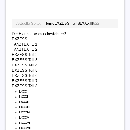
Aktuelle Seite:
Home
EXZESS Teil 8
LXXXIII
922
Der Exzess, woraus besteht er?
EXZESS
TANZTEXTE 1
TANZTEXTE 2
EXZESS Teil 2
EXZESS Teil 3
EXZESS Teil 4
EXZESS Teil 5
EXZESS Teil 6
EXZESS Teil 7
EXZESS Teil 8
LXXX
LXXXI
LXXXII
LXXXIII
LXXXIV
LXXXV
LXXXVI
LXXXVII