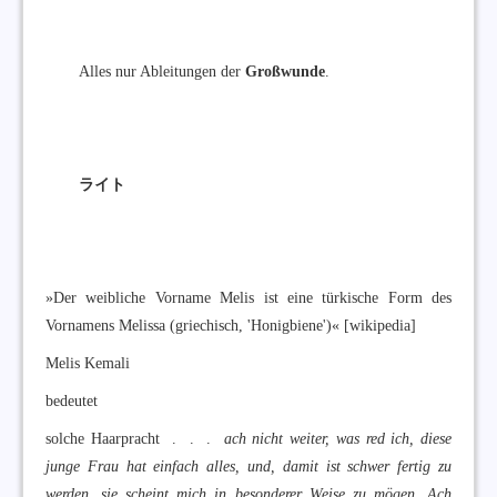
Alles nur Ableitungen der
Großwunde
.
ライト
»Der weibliche Vorname Melis ist eine türkische Form des
Vornamens Melissa (griechisch, 'Honigbiene')« [wikipedia]
Melis Kemali
bedeutet
solche Haarpracht . . .
ach nicht weiter, was red ich, diese
junge Frau hat einfach alles, und, damit ist schwer fertig zu
werden, sie scheint mich in besonderer Weise zu mögen. Ach