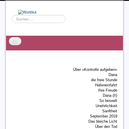
Suchen
...
Startseite
EXZESS
Über »Kontrolle aufgeben«
Ralf Willms
Dana
die freie Stunde
Acta Litterarum
Hafeneinfahrt
Ihre Freude
Dana (II)
So beseelt
Unehrlichkeit
Sanftheit
September 2019
Das bleiche Licht
Über den Tod