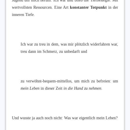
Jugend um mich herum. Ich war und blieb die Tiefbesiegte. Mit
wertvollsten Ressourcen. Eine Art
konstanter Totpunkt
in der
inneren Tiefe.
Ich war zu treu in dem, was mir plötzlich widerfahren war,
treu dann im Schmerz, zu unbedarft und
zu verwöhnt-bequem-mittellos, um mich zu befreien: um
mein Leben
in dieser Zeit
in die Hand zu nehmen
.
Und wusste ja auch noch nicht: Was war eigentlich mein Leben?