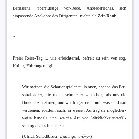
Beflissene, überflüssige Vor-Rede, Anbiederisches, sich
einpassende Anekdote des Dirigenten, nichts als
Zeit-Raub
.
*
Freier Reise-Tag ... wie erleichternd, befreit zu sein von sog.
Kultur, Führungen dgl.
Wir mei­nen die Schat­ten­spie­ler zu ken­nen, eben­so das Per­
so­nal derer, die nichts sehn­li­cher wün­schen, als uns die
Binde ab­zu­neh­men, und wir fra­gen nicht nur, was sie daran
ver­die­nen, son­dern auch, in wes­sen Auf­trag sie mög­li­cher­
wei­se han­deln und wel­che Art von Wirk­lich­keits­ver­fäl­
schung da­durch ent­steht.
(Ulrich Schödlbauer,
Bildungsmanöver
)