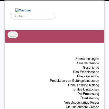
Suchen
...
Startseite
EXZESS
Untertunnelungen
Ralf Willms
Kern der Wunde
Geschichte
Acta Litterarum
Das Erschlossene
Über-Steuerung
Produktion von Gefängnisinsassen
Ohne Trübung bislang
Totales Eintauchen
Die Ermessung
Überlieferung
Verschiedenartige Felder
Die unsichtbare Grenze