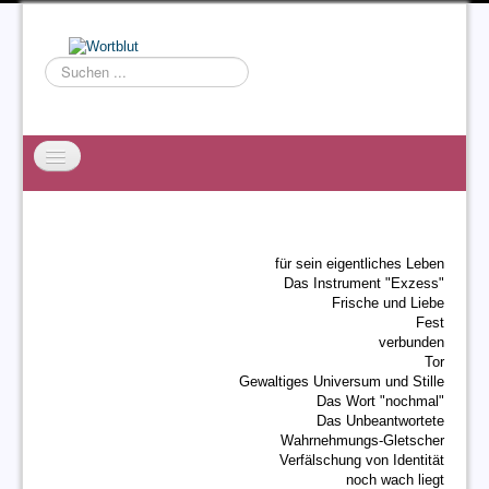
Suchen
...
Startseite
EXZESS
für sein eigentliches Leben
Ralf Willms
Das Instrument "Exzess"
Frische und Liebe
Acta Litterarum
Fest
verbunden
Tor
Gewaltiges Universum und Stille
Das Wort "nochmal"
Das Unbeantwortete
Wahrnehmungs-Gletscher
Verfälschung von Identität
noch wach liegt