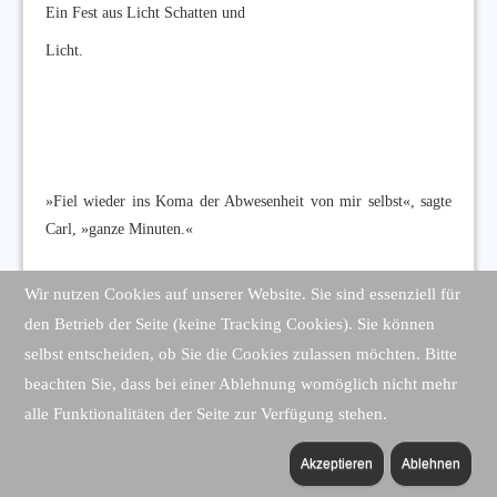
Ein Fest aus Licht Schatten und
Licht.
»Fiel wieder ins Koma der Abwesenheit von mir selbst«, sagte
Carl, »ganze Minuten.«
Wir nutzen Cookies auf unserer Website. Sie sind essenziell für
den Betrieb der Seite (keine Tracking Cookies). Sie können
selbst entscheiden, ob Sie die Cookies zulassen möchten. Bitte
Hörtest die Rede, die du nicht hören wolltest. Was machtest du
beachten Sie, dass bei einer Ablehnung womöglich nicht mehr
damit?
alle Funktionalitäten der Seite zur Verfügung stehen.
Akzeptieren
Ablehnen