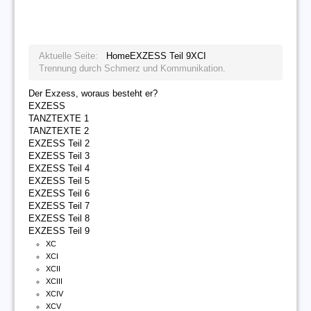
Aktuelle Seite:
Home
EXZESS Teil 9
XCI
Trennung durch Schmerz und Kommunikation.
Der Exzess, woraus besteht er?
EXZESS
TANZTEXTE 1
TANZTEXTE 2
EXZESS Teil 2
EXZESS Teil 3
EXZESS Teil 4
EXZESS Teil 5
EXZESS Teil 6
EXZESS Teil 7
EXZESS Teil 8
EXZESS Teil 9
XC
XCI
XCII
XCIII
XCIV
XCV