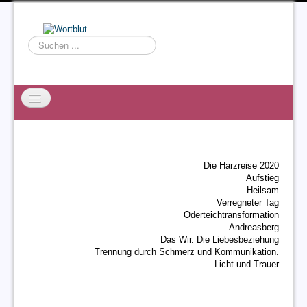
Suchen
...
Startseite
EXZESS
Die Harzreise 2020
Ralf Willms
Aufstieg
Heilsam
Acta Litterarum
Verregneter Tag
Oderteichtransformation
Andreasberg
Das Wir. Die Liebesbeziehung
Trennung durch Schmerz und Kommunikation.
Licht und Trauer