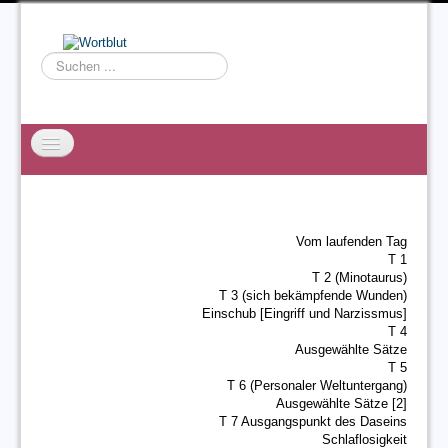
Suchen
...
Startseite
EXZESS
Vom laufenden Tag
Ralf Willms
T 1
T 2 (Minotaurus)
Acta Litterarum
T 3 (sich bekämpfende Wunden)
Einschub [Eingriff und Narzissmus]
T 4
Ausgewählte Sätze
T 5
T 6 (Personaler Weltuntergang)
Ausgewählte Sätze [2]
T 7 Ausgangspunkt des Daseins
Schlaflosigkeit