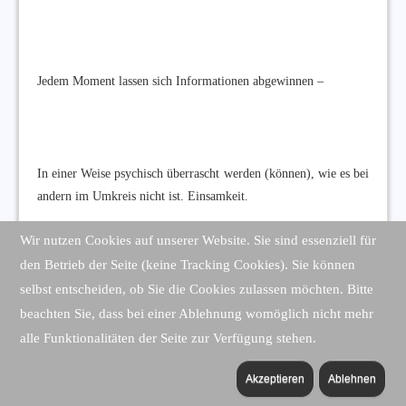
Jedem Moment lassen sich Informationen abgewinnen –
In einer Weise psychisch überrascht werden (können), wie es bei
andern im Umkreis nicht ist. Einsamkeit.
Wir nutzen Cookies auf unserer Website. Sie sind essenziell für
den Betrieb der Seite (keine Tracking Cookies). Sie können
selbst entscheiden, ob Sie die Cookies zulassen möchten. Bitte
Individuelle Entwicklungen desjenigen, der so deutlich „der
Normalität“ zugeordnet wurde, so abweichend davon.
beachten Sie, dass bei einer Ablehnung womöglich nicht mehr
alle Funktionalitäten der Seite zur Verfügung stehen.
Und zwar je mehr, desto besser man ihn kennt . .
Akzeptieren
Ablehnen