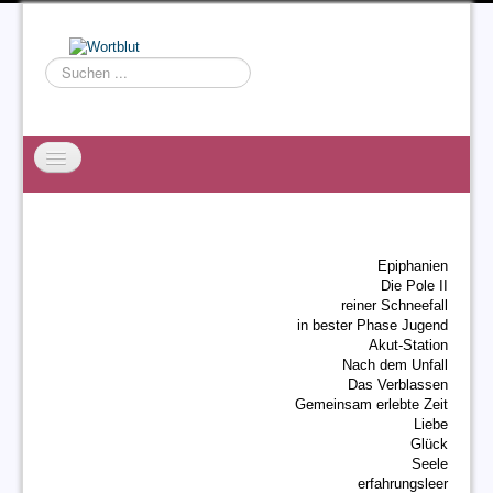
Suchen
...
Startseite
EXZESS
Epiphanien
Ralf Willms
Die Pole II
reiner Schneefall
Acta Litterarum
in bester Phase Jugend
Akut-Station
Nach dem Unfall
Das Verblassen
Gemeinsam erlebte Zeit
Liebe
Glück
Seele
erfahrungsleer