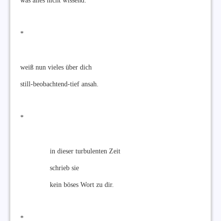
was alles nicht wissend.
*
weiß nun vieles über dich
still-beobachtend-tief ansah.
*
in dieser turbulenten Zeit
schrieb sie
kein böses Wort zu dir.
*