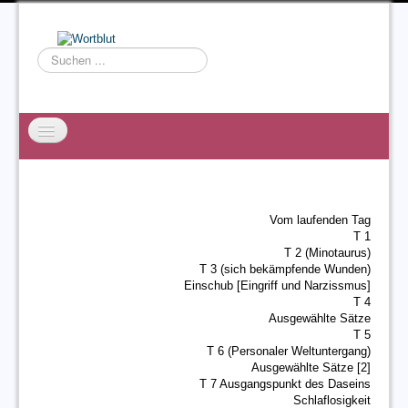
Suchen
...
Startseite
EXZESS
Vom laufenden Tag
Ralf Willms
T 1
T 2 (Minotaurus)
Acta Litterarum
T 3 (sich bekämpfende Wunden)
Einschub [Eingriff und Narzissmus]
T 4
Ausgewählte Sätze
T 5
T 6 (Personaler Weltuntergang)
Ausgewählte Sätze [2]
T 7 Ausgangspunkt des Daseins
Schlaflosigkeit