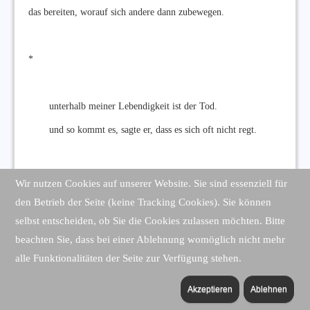
das bereiten, worauf sich andere dann zubewegen.
*
unterhalb meiner Lebendigkeit ist der Tod.
und so kommt es, sagte er, dass es sich oft nicht regt.
*
Wir nutzen Cookies auf unserer Website. Sie sind essenziell für
den Betrieb der Seite (keine Tracking Cookies). Sie können
selbst entscheiden, ob Sie die Cookies zulassen möchten. Bitte
so wenig Vorsicht
beachten Sie, dass bei einer Ablehnung womöglich nicht mehr
so wenig liebende Umsicht
alle Funktionalitäten der Seite zur Verfügung stehen.
in diesem Begegnungsgrenzgebiet.
Akzeptieren
Ablehnen