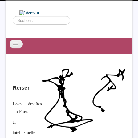
Suchen
...
Startseite
EXZESS
Ralf Willms
Reisen
Acta Litterarum
Lokal draußen
am Fluss
u.
intellektuelle