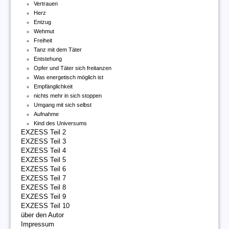
Vertrauen
Herz
Entzug
Wehmut
Freiheit
Tanz mit dem Täter
Entstehung
Opfer und Täter sich freitanzen
Was energetisch möglich ist
Empfänglichkeit
nichts mehr in sich stoppen
Umgang mit sich selbst
Aufnahme
Kind des Universums
EXZESS Teil 2
EXZESS Teil 3
EXZESS Teil 4
EXZESS Teil 5
EXZESS Teil 6
EXZESS Teil 7
EXZESS Teil 8
EXZESS Teil 9
EXZESS Teil 10
über den Autor
Impressum