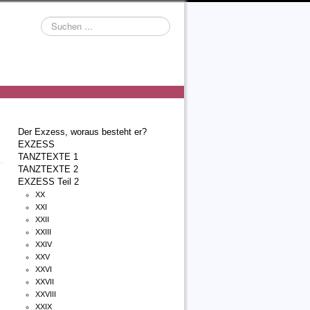
Suchen
...
Der Exzess, woraus besteht er?
EXZESS
TANZTEXTE 1
TANZTEXTE 2
EXZESS Teil 2
XX
XXI
XXII
XXIII
XXIV
XXV
XXVI
XXVII
XXVIII
XXIX