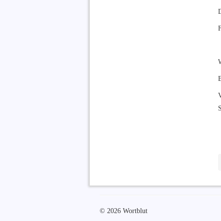
F
W
B
V
S
© 2026 Wortblut