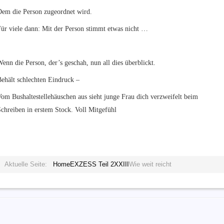
Dem die Person zugeordnet wird.
ür viele dann: Mit der Person stimmt etwas nicht …
enn die Person, der’s geschah, nun all dies überblickt.
ehält schlechten Eindruck –
om Bushaltestellehäuschen aus sieht junge Frau dich verzweifelt beim
chreiben in erstem Stock. Voll Mitgefühl
Aktuelle Seite:
Home
EXZESS Teil 2
XXIII
Wie weit reicht