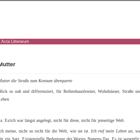
Acta Litterarum
Mutter
Mutter die Straße zum Konsum überquerte
lick so nah und differenziert, für Reihenhausfenster, Wohnhäuser, Straße u
Leben
a. Es/ich war längst angelegt, nicht für diese, nicht für jenseitige Welt.
ch meine, nicht so recht für die Welt, wie sie ist.
Ich rief mein Leben an
, wa
ür ein Satz. Existenzielle Bedeutung des Wortes
Namens-Tag
. Es ist wesentli