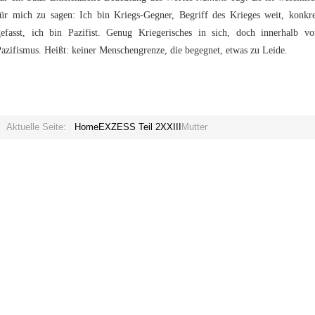
für mich zu sagen: Ich bin Kriegs-Gegner, Begriff des Krieges weit, konkre
gefasst, ich bin Pazifist. Genug Kriegerisches in sich, doch innerhalb vo
azifismus. Heißt: keiner Menschengrenze, die begegnet, etwas zu Leide.
Aktuelle Seite:
Home
EXZESS Teil 2
XXIII
Mutter