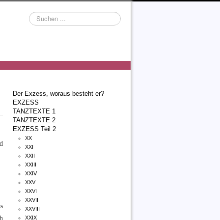
Suchen
...
Der Exzess, woraus besteht er?
EXZESS
TANZTEXTE 1
TANZTEXTE 2
EXZESS Teil 2
XX
nd
XXI
XXII
XXIII
XXIV
XXV
XXVI
XXVII
s
XXVIII
ch
XXIX