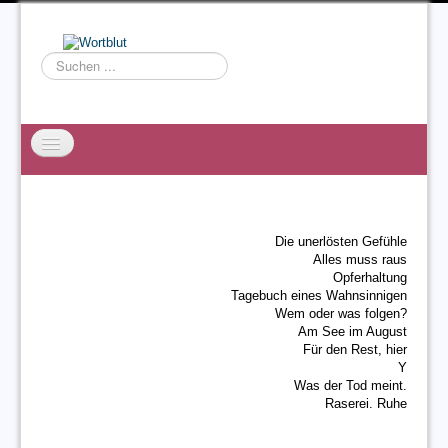
Suchen
...
Startseite
EXZESS
Die unerlösten Gefühle
Ralf Willms
Alles muss raus
Opferhaltung
Acta Litterarum
Tagebuch eines Wahnsinnigen
Wem oder was folgen?
Am See im August
Für den Rest, hier
Y
Was der Tod meint.
Raserei. Ruhe