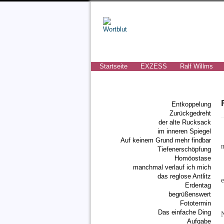
Startseite
EXZESS
Ralf Willms
Entkoppelung
Zurückgedreht
der alte Rucksack
im inneren Spiegel
Auf keinem Grund mehr findbar
Tiefenerschöpfung
Homöostase
manchmal verlauf ich mich
das reglose Antlitz
e
Erdentag
begrüßenswert
Fototermin
Das einfache Ding
N
Aufgabe