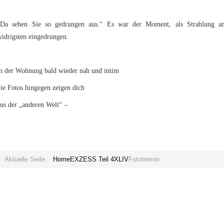
„Da sehen Sie so gedrungen aus.“ Es war der Moment, als Strahlung a
idrigsten eingedrungen.
in der Wohnung bald wieder nah und intim
ie Fotos hingegen zeigen dich
us der „anderen Welt“ –
Aktuelle Seite:
Home
EXZESS Teil 4
XLIV
Fototermin