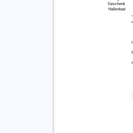
Geschenk
Hallenbad
w
d
a