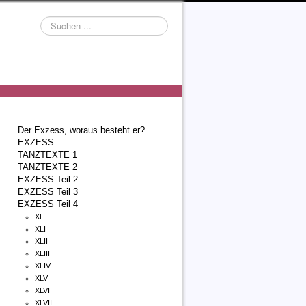
Suchen
...
Der Exzess, woraus besteht er?
EXZESS
TANZTEXTE 1
TANZTEXTE 2
EXZESS Teil 2
EXZESS Teil 3
EXZESS Teil 4
XL
XLI
XLII
XLIII
XLIV
XLV
XLVI
XLVII