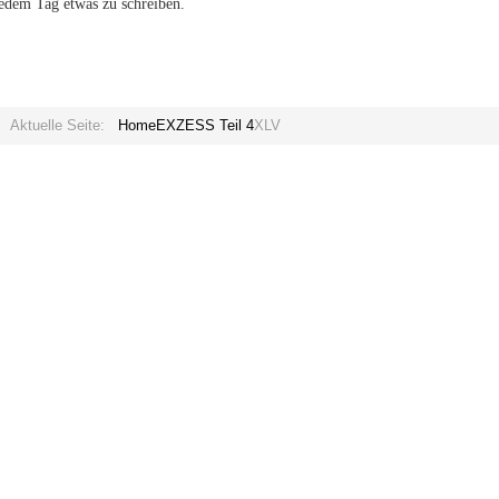
edem Tag etwas zu schreiben.
Aktuelle Seite:
Home
EXZESS Teil 4
XLV