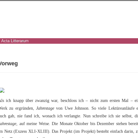
Acta Litterarum
Vorweg
Als ich knapp über zwanzig war, beschloss ich – nicht zum ersten Mal – ei
Werk zu ergründen,
Jahrestage
von Uwe Johnson. So viele Lektüreanläufe e
uch gab, nie fand ich, wonach ich verlangte. Nun schreibe ich sie selbst, d
ahrestage
, auf meine Weise. Die Monate Oktober bis Dezember stehen bereit
m Netz (Exzess XLI-XLIII). Das Projekt (im Projekt) besteht einfach darin, 