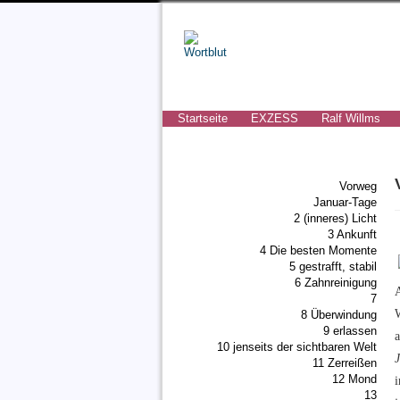
Startseite
EXZESS
Ralf Willms
Vorweg
Januar-Tage
2 (inneres) Licht
3 Ankunft
4 Die besten Momente
5 gestrafft, stabil
6 Zahnreinigung
7
8 Überwindung
9 erlassen
a
10 jenseits der sichtbaren Welt
J
11 Zerreißen
12 Mond
i
13