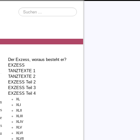
Suchen
...
Der Exzess, woraus besteht er?
EXZESS
TANZTEXTE 1
TANZTEXTE 2
EXZESS Teil 2
EXZESS Teil 3
EXZESS Teil 4
XL
n
XLI
s
XLII
XLIII
ie
XLIV
s
XLV
zu
XLVI
XLVII